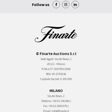
Follow us
© Finarte Auctions S.r.l
Sede legale
Via dei Bossi, 2
20121 - Milano
P.IVA e CF
09479031008
REA
MI-2570656
Capitale Sociale
€ 100.000
MILANO
Via dei Bossi, 2
Telefono
+39 02 3363801
Fax
+39 02 28093761
Email
info@finarte.it