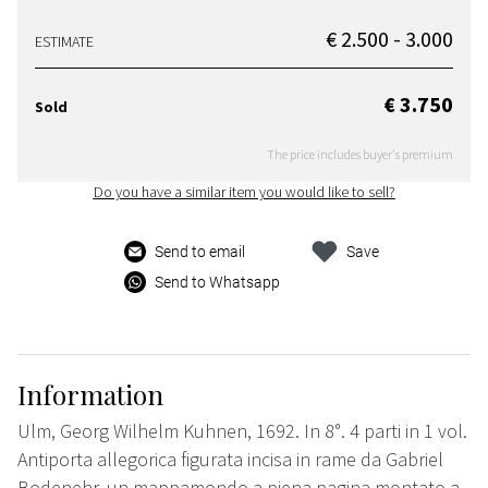
€ 2.500 - 3.000
ESTIMATE
€ 3.750
Sold
The price includes buyer's premium
Do you have a similar item you would like to sell?
Send to email
Save
Send to Whatsapp
Information
Ulm, Georg Wilhelm Kuhnen, 1692. In 8°. 4 parti in 1 vol.
Antiporta allegorica figurata incisa in rame da Gabriel
Bodenehr, un mappamondo a piena pagina montato a