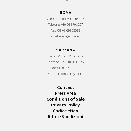
ROMA
Via Quattro Novembre, 114
Telefono
+39 06 6791107
Fax
+39 06 69923077
Email
roma@finarte.it
SARZANA
Piazza Vittorio Veneto, 17
Telefono
+39 0187 691376
Fax
+39 0187 692703
Email
info@czernys.com
Contact
Press Area
Conditions of Sale
Privacy Policy
Codice etico
Ritiri e Spedizioni