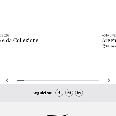
E 2026
ASTA LIVE
 e da Collezione
Argen
Milano
Seguici su: