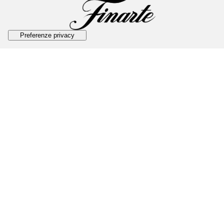
© Finarte Auctions S.r.l
Sede legale
Via dei Bossi, 2
20121 - Milano
P.IVA e CF
09479031008
REA
MI-2570656
Capitale Sociale
€ 100.000
MILANO
Via dei Bossi, 2
Telefono
+39 02 3363801
Fax
+39 02 28093761
Email
info@finarte.it
ROMA
Via Quattro Novembre, 114
Telefono
+39 06 6791107
Fax
+39 06 69923077