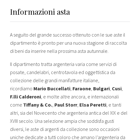
Informazioni asta
A seguito del grande successo ottenuto con le sue aste il
dipartimento è pronto per una nuova stagione di raccolta
di beni da inserire nella prossima asta autunnale.
Il dipartimento tratta argenteria varia come servizi di
posate, candelabri, centrotavola ed oggettistica da
collezione delle grandi manifatture italiane,
ricordiamo
Mario Buccellati
,
Faraone
,
Bulgari
,
Cusi
,
F.lli Calderoni
, e molte altre ancora, e internazionali
come
Tiffany & Co.
,
Paul Storr
,
Elsa Peretti
, e tanti
altri, sia del Novecento che argenteria antica del XIX e del
XVIII secolo. Una selezione ampia che soddisfa gusti
diversi, le aste di argenti da collezione sono occasioni
uniche dedicate a tutti coloro che amano l’argenteria da