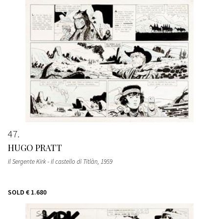
47
HUGO PRATT
Il Sergente Kirk - Il castello di Titlàn
, 1959
SOLD
€ 1.680