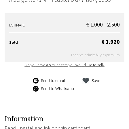
€ 1.000 - 2.500
ESTIMATE
€ 1.920
Sold
The price includes buyer's premium
Do you have a similar item you would like to sell?
Send to email
Save
Send to Whatsapp
Information
Pencil, pastel and ink on thin cardboard