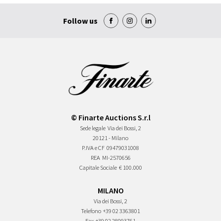
Follow us
© Finarte Auctions S.r.l
Sede legale
Via dei Bossi, 2
20121 - Milano
P.IVA e CF
09479031008
REA
MI-2570656
Capitale Sociale
€ 100.000
MILANO
Via dei Bossi, 2
Telefono
+39 02 3363801
Fax
+39 02 28093761