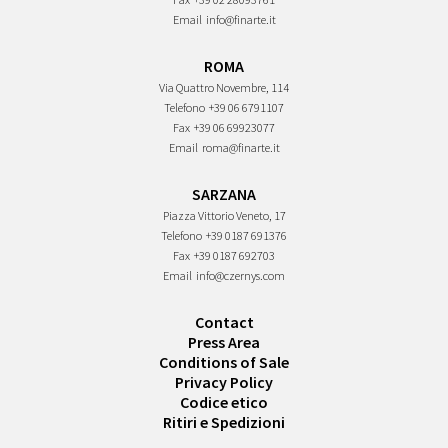
Email
info@finarte.it
ROMA
Via Quattro Novembre, 114
Telefono
+39 06 6791107
Fax
+39 06 69923077
Email
roma@finarte.it
SARZANA
Piazza Vittorio Veneto, 17
Telefono
+39 0187 691376
Fax
+39 0187 692703
Email
info@czernys.com
Contact
Press Area
Conditions of Sale
Privacy Policy
Codice etico
Ritiri e Spedizioni