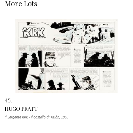
More
Lots
45
HUGO PRATT
Il Sergente Kirk - Il castello di Titlàn
, 1959