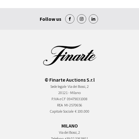
Follow us
© Finarte Auctions S.r.l
Sede legale
Via dei Bossi, 2
20121 - Milano
P.IVA e CF
09479031008
REA
MI-2570656
Capitale Sociale
€ 100.000
MILANO
Via dei Bossi, 2
Telefono
+39 02 3363801