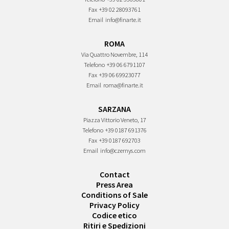
Fax
+39 02 28093761
Email
info@finarte.it
ROMA
Via Quattro Novembre, 114
Telefono
+39 06 6791107
Fax
+39 06 69923077
Email
roma@finarte.it
SARZANA
Piazza Vittorio Veneto, 17
Telefono
+39 0187 691376
Fax
+39 0187 692703
Email
info@czernys.com
Contact
Press Area
Conditions of Sale
Privacy Policy
Codice etico
Ritiri e Spedizioni