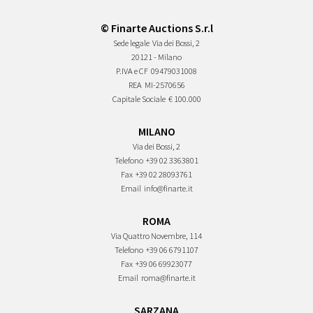
© Finarte Auctions S.r.l
Sede legale
Via dei Bossi, 2
20121 - Milano
P.IVA e CF
09479031008
REA
MI-2570656
Capitale Sociale
€ 100.000
MILANO
Via dei Bossi, 2
Telefono
+39 02 3363801
Fax
+39 02 28093761
Email
info@finarte.it
ROMA
Via Quattro Novembre, 114
Telefono
+39 06 6791107
Fax
+39 06 69923077
Email
roma@finarte.it
SARZANA