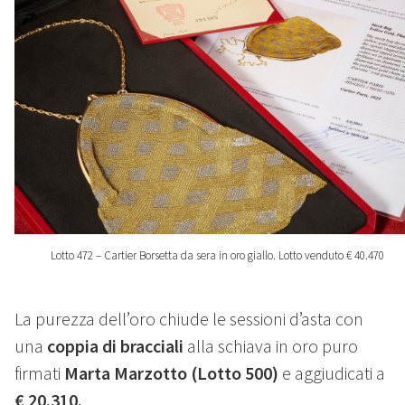
Lotto 472 – Cartier Borsetta da sera in oro giallo. Lotto venduto € 40.470
La purezza dell’oro chiude le sessioni d’asta con
una
coppia di bracciali
alla schiava in oro puro
firmati
Marta Marzotto (Lotto 500)
e aggiudicati a
€ 20.310.