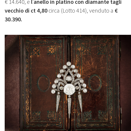
€ 14.640, e
l
’
anello in platino con diamante tagli
vecchio di ct 4,80
circa (Lotto 414), venduto a
€
30.390.