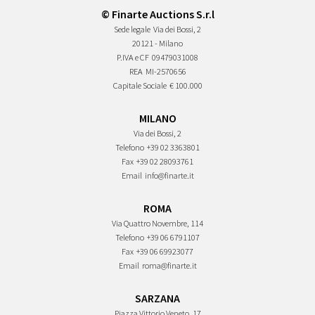
© Finarte Auctions S.r.l
Sede legale
Via dei Bossi, 2
20121 - Milano
P.IVA e CF
09479031008
REA
MI-2570656
Capitale Sociale
€ 100.000
MILANO
Via dei Bossi, 2
Telefono
+39 02 3363801
Fax
+39 02 28093761
Email
info@finarte.it
ROMA
Via Quattro Novembre, 114
Telefono
+39 06 6791107
Fax
+39 06 69923077
Email
roma@finarte.it
SARZANA
Piazza Vittorio Veneto, 17