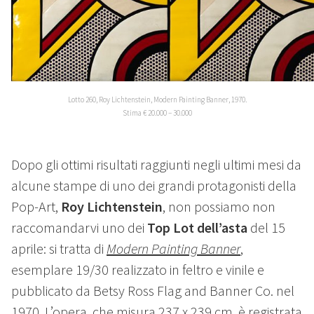
Lotto 260, Roy Lichtenstein, Modern Painting Banner, 1970.
Stima € 20.000 – 30.000
Dopo gli ottimi risultati raggiunti negli ultimi mesi da
alcune stampe di uno dei grandi protagonisti della
Pop-Art,
Roy Lichtenstein
, non possiamo non
raccomandarvi uno dei
Top Lot dell’asta
del 15
aprile: si tratta di
Modern Painting Banner
,
esemplare 19/30 realizzato in feltro e vinile e
pubblicato da Betsy Ross Flag and Banner Co. nel
1970. L’opera, che misura 237 x 239 cm, è registrata