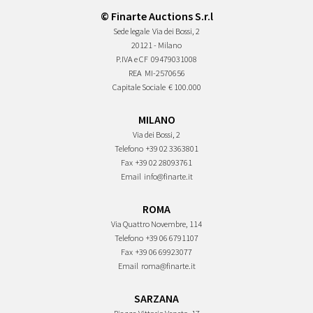
© Finarte Auctions S.r.l
Sede legale
Via dei Bossi, 2
20121 - Milano
P.IVA e CF
09479031008
REA
MI-2570656
Capitale Sociale
€ 100.000
MILANO
Via dei Bossi, 2
Telefono
+39 02 3363801
Fax
+39 02 28093761
Email
info@finarte.it
ROMA
Via Quattro Novembre, 114
Telefono
+39 06 6791107
Fax
+39 06 69923077
Email
roma@finarte.it
SARZANA