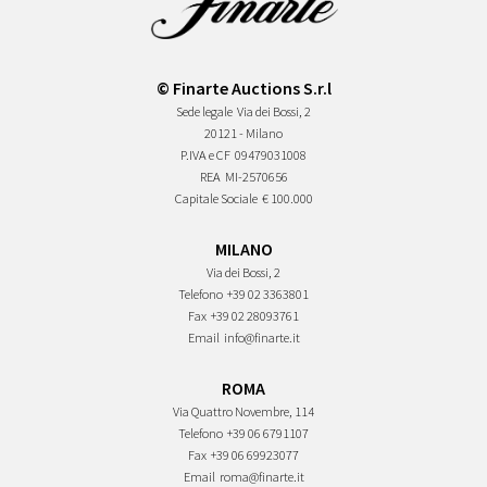
© Finarte Auctions S.r.l
Sede legale
Via dei Bossi, 2
20121 - Milano
P.IVA e CF
09479031008
REA
MI-2570656
Capitale Sociale
€ 100.000
MILANO
Via dei Bossi, 2
Telefono
+39 02 3363801
Fax
+39 02 28093761
Email
info@finarte.it
ROMA
Via Quattro Novembre, 114
Telefono
+39 06 6791107
Fax
+39 06 69923077
Email
roma@finarte.it