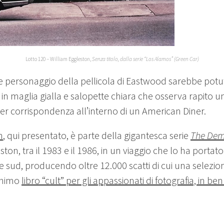
Lotto 120 – William Eggleston,
Senza titolo, dalla serie “Los Alamos” (Green Car)
ane personaggio della pellicola di Eastwood sarebbe potu
in maglia gialla e salopette chiara che osserva rapito u
per corrispondenza all’interno di un American Diner.
n
, qui presentato, è parte della gigantesca serie
The Dem
ston, tra il 1983 e il 1986, in un viaggio che lo ha portato
 e sud, producendo oltre 12.000 scatti di cui una selezio
onimo
libro “cult” per gli appassionati di fotografia, in ben