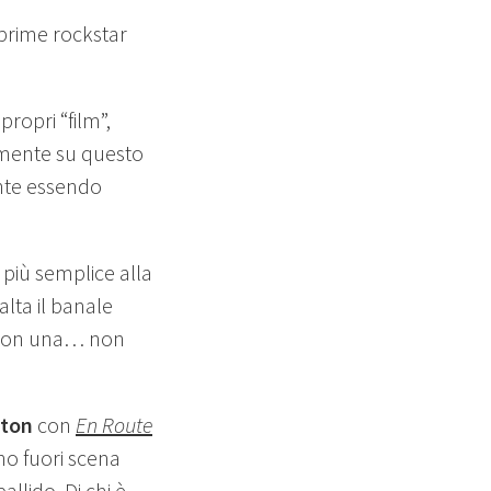
e prime rockstar
ropri “film”,
vamente su questo
nte essendo
 più semplice alla
alta il banale
i non una… non
ston
con
En Route
no fuori scena
llido. Di chi è