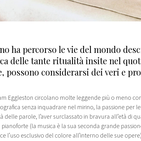
ano ha percorso le vie del mondo descr
ca delle tante ritualità insite nel qu
e, possono considerarsi dei veri e prop
lliam Eggleston circolano molte leggende più o meno co
ografica senza inquadrare nel mirino, la passione per l
ità delle parole, l’aver surclassato in bravura all’età di qu
 pianoforte (la musica è la sua seconda grande passione
sce l’uso esclusivo del colore all’interno delle sue opere)