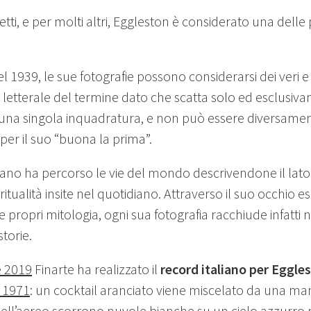
petti, e per molti altri, Eggleston è considerato una dell
1939, le sue fotografie possono considerarsi dei veri e p
o letterale del termine dato che scatta solo ed esclusi
 una singola inquadratura, e non può essere diversame
er il suo “buona la prima”.
cano ha percorso le vie del mondo descrivendone il lato
ritualità insite nel quotidiano. Attraverso il suo occhio es
 propri mitologia, ogni sua fotografia racchiude infatt
torie.
e 2019
Finarte ha realizzato il
record italiano per Eggle
 1971
: un cocktail aranciato viene miscelato da una ma
ell’aereo scorrono nuvole bianche su un cielo azzurro pa