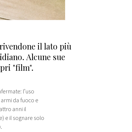
ivendone il lato più
otidiano. Alcune sue
ri "film".
nfermate: l’uso
e armi da fuoco e
attro anni il
) e il sognare solo
.