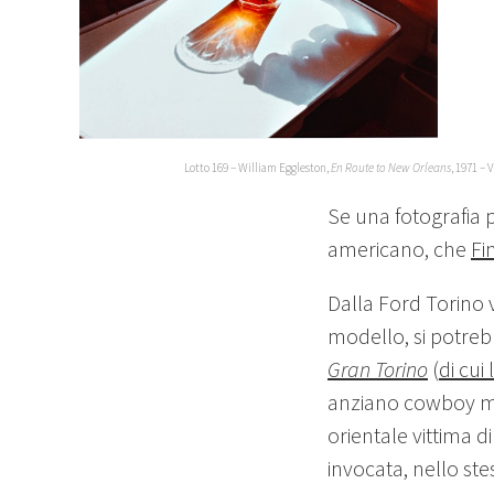
Lotto 169 – William Eggleston,
En Route to New Orleans
, 1971 – 
Se una fotografia 
americano, che
Fi
Dalla Ford Torino 
modello, si potreb
Gran Torino
(
di cui
anziano cowboy met
orientale vittima 
invocata, nello st