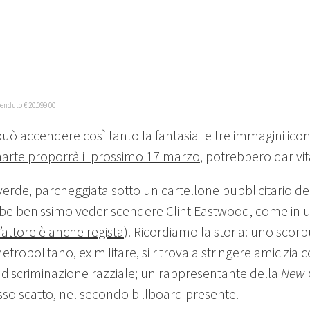
Venduto € 20.099,00
può accendere così tanto la fantasia le tre immagini ico
narte proporrà il prossimo 17 marzo
, potrebbero dar vi
verde, parcheggiata sotto un cartellone pubblicitario 
be benissimo veder scendere Clint Eastwood, come in u
 l’attore è anche regista
). Ricordiamo la storia: uno scor
ropolitano, ex militare, si ritrova a stringere amicizia
di discriminazione razziale; un rappresentante della
New 
esso scatto, nel secondo billboard presente.