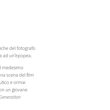
niche del fotografo
ta ad un’epopea.
del medesimo
na scena del film
butico e ormai
 con un giovane
Generation