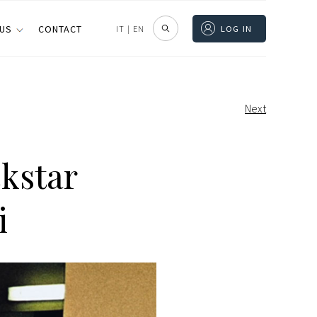
 US
CONTACT
IT
|
EN
LOG IN
Next
ckstar
i