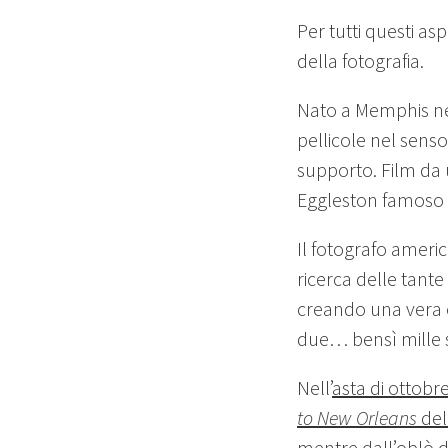
Per tutti questi as
della fotografia.
Nato a Memphis nel 
pellicole nel sens
supporto. Film da
Eggleston famoso p
Il fotografo ameri
ricerca delle tante 
creando una vera e
due… bensì mille s
Nell’
asta di ottobr
to New Orleans
del
mentre dall’oblò d