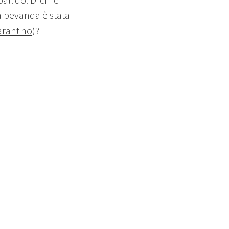
a bevanda è stata
arantino
)?