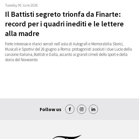
Tuesday 30 June 2026
Il Battisti segreto trionfa da Finarte:
record per i quadri inediti e le lettere
alla madre
Forte interesse e rilanci serrati nell'asta di Autografi e Memorabilia Storici,
Musicali e Sportivi del 26 giugno a Roma: protagonisti assoluti i due Lucio della
canzone italiana, Battisti e Dalla, accanto ai grandi cimeli dello sport e della
storia del Novecento
Follow us