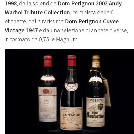
1998
, dalla splendida
Dom Perignon 2002
Andy
Warhol Tribute Collection
, completa delle 6
etichette, dalla rarissima
Dom Perignon Cuvee
Vintage 1947
e da una selezione di annate diverse,
in formato da 0,75l e Magnum.