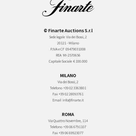
© Finarte Auctions S.r.l
Sede legale
Via dei Bossi, 2
20121 - Milano
P.IVA e CF
09479031008
REA
MI-2570656
Capitale Sociale
€ 100.000
MILANO
Via dei Bossi, 2
Telefono
+39 02 3363801
Fax
+39 02 28093761
Email
info@finarte.it
ROMA
Via Quattro Novembre, 114
Telefono
+39 06 6791107
Fax
+39 06 69923077