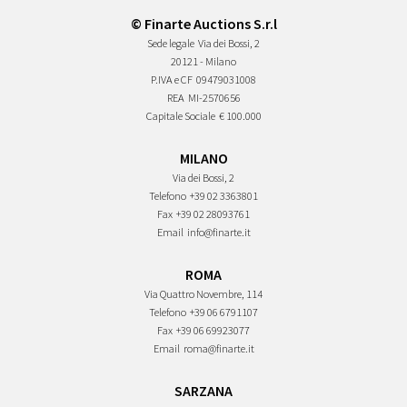
© Finarte Auctions S.r.l
Sede legale
Via dei Bossi, 2
20121 - Milano
P.IVA e CF
09479031008
REA
MI-2570656
Capitale Sociale
€ 100.000
MILANO
Via dei Bossi, 2
Telefono
+39 02 3363801
Fax
+39 02 28093761
Email
info@finarte.it
ROMA
Via Quattro Novembre, 114
Telefono
+39 06 6791107
Fax
+39 06 69923077
Email
roma@finarte.it
SARZANA