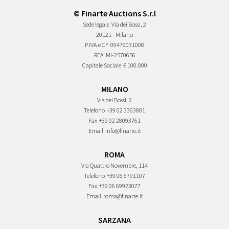
© Finarte Auctions S.r.l
Sede legale
Via dei Bossi, 2
20121 - Milano
P.IVA e CF
09479031008
REA
MI-2570656
Capitale Sociale
€ 100.000
MILANO
Via dei Bossi, 2
Telefono
+39 02 3363801
Fax
+39 02 28093761
Email
info@finarte.it
ROMA
Via Quattro Novembre, 114
Telefono
+39 06 6791107
Fax
+39 06 69923077
Email
roma@finarte.it
SARZANA