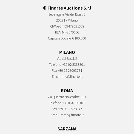
© Finarte Auctions S.r.l
Sede legale
Via dei Bossi, 2
20121 - Milano
P.IVA e CF
09479031008
REA
MI-2570656
Capitale Sociale
€ 100.000
MILANO
Via dei Bossi, 2
Telefono
+39 02 3363801
Fax
+39 02 28093761
Email
info@finarte.it
ROMA
Via Quattro Novembre, 114
Telefono
+39 06 6791107
Fax
+39 06 69923077
Email
roma@finarte.it
SARZANA