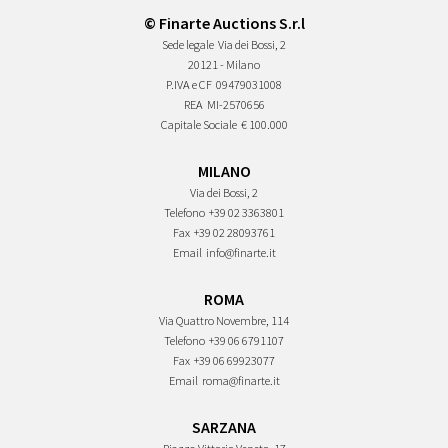
© Finarte Auctions S.r.l
Sede legale
Via dei Bossi, 2
20121 - Milano
P.IVA e CF
09479031008
REA
MI-2570656
Capitale Sociale
€ 100.000
MILANO
Via dei Bossi, 2
Telefono
+39 02 3363801
Fax
+39 02 28093761
Email
info@finarte.it
ROMA
Via Quattro Novembre, 114
Telefono
+39 06 6791107
Fax
+39 06 69923077
Email
roma@finarte.it
SARZANA