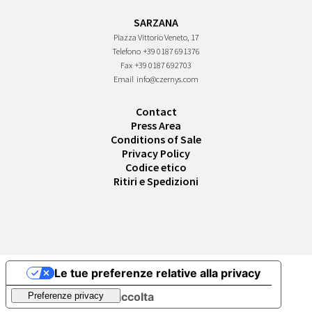
SARZANA
Piazza Vittorio Veneto, 17
Telefono
+39 0187 691376
Fax
+39 0187 692703
Email
info@czernys.com
Contact
Press Area
Conditions of Sale
Privacy Policy
Codice etico
Ritiri e Spedizioni
Le tue preferenze relative alla privacy
Informativa sulla raccolta