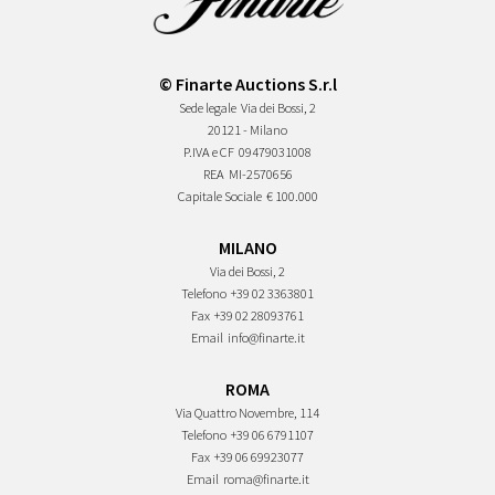
© Finarte Auctions S.r.l
Sede legale
Via dei Bossi, 2
20121 - Milano
P.IVA e CF
09479031008
REA
MI-2570656
Capitale Sociale
€ 100.000
MILANO
Via dei Bossi, 2
Telefono
+39 02 3363801
Fax
+39 02 28093761
Email
info@finarte.it
ROMA
Via Quattro Novembre, 114
Telefono
+39 06 6791107
Fax
+39 06 69923077
Email
roma@finarte.it