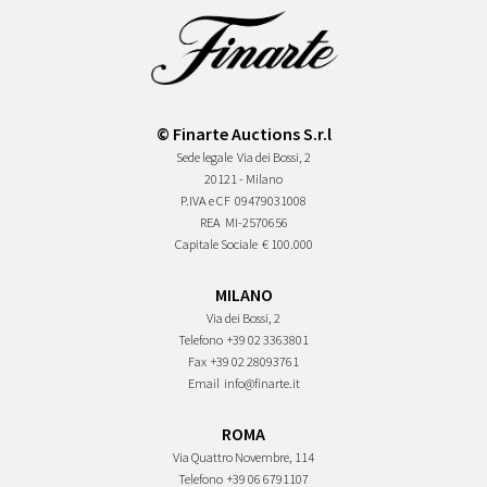
© Finarte Auctions S.r.l
Sede legale
Via dei Bossi, 2
20121 - Milano
P.IVA e CF
09479031008
REA
MI-2570656
Capitale Sociale
€ 100.000
MILANO
Via dei Bossi, 2
Telefono
+39 02 3363801
Fax
+39 02 28093761
Email
info@finarte.it
ROMA
Via Quattro Novembre, 114
Telefono
+39 06 6791107