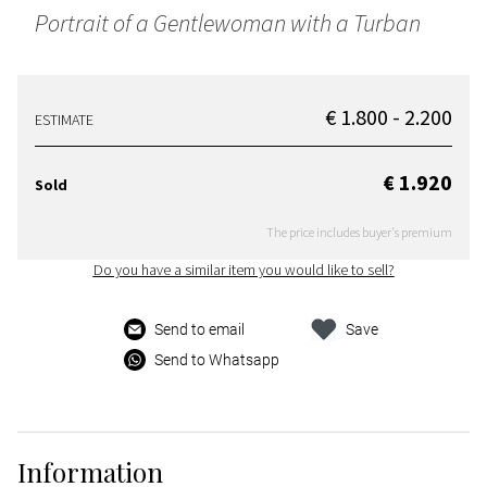
Portrait of a Gentlewoman with a Turban
€ 1.800 - 2.200
ESTIMATE
€ 1.920
Sold
The price includes buyer's premium
Do you have a similar item you would like to sell?
Send to email
Save
Send to Whatsapp
Information