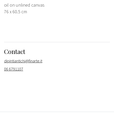
oil on unlined canvas
76 x 60.5 cm
Contact
dipintiantichi@finarte.it
06 6791107