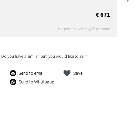
€ 671
The price includes buyer's premium
Do you have a similar item you would like to sell?
Send to email
Save
Send to Whatsapp