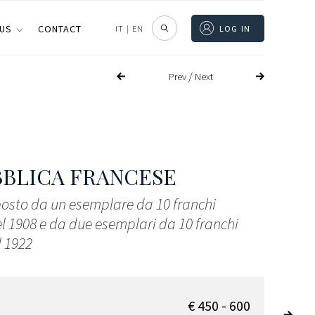
 US
CONTACT
IT
|
EN
LOG IN
/
Prev
Next
BLICA FRANCESE
osto da un esemplare da 10 franchi
el 1908 e da due esemplari da 10 franchi
l 1922
€ 450 - 600