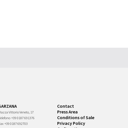
SARZANA
Contact
Press Area
iazza Vittorio Veneto, 17
Conditions of Sale
Telefono
+39 0187 691376
Privacy Policy
Fax
+39 0187 692703