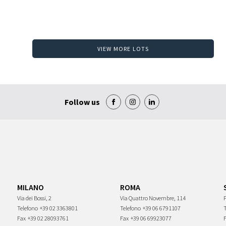
VIEW MORE LOTS
Follow us
MILANO
ROMA
Via dei Bossi, 2
Via Quattro Novembre, 114
P
Telefono
+39 02 3363801
Telefono
+39 06 6791107
Fax
+39 02 28093761
Fax
+39 06 69923077