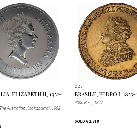
33
IA, ELIZABETH II, 1952-
BRASILE, PEDRO I, 1823-
4000 Reis
, 1827
 "The Australian Kookaburra"
, 1992
SOLD
€ 2.318
4