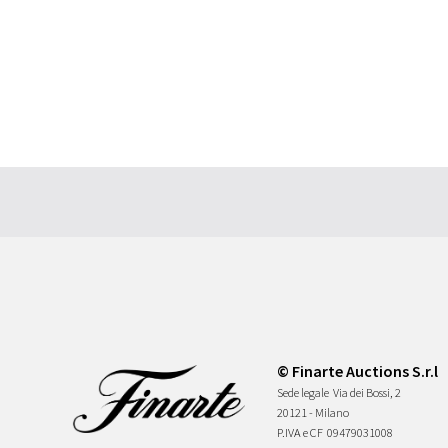
© Finarte Auctions S.r.l
Sede legale
Via dei Bossi, 2
20121 - Milano
P.IVA e CF
09479031008