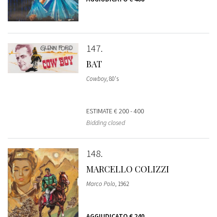
147
BAT
Cowboy
, 80's
ESTIMATE
€ 200 - 400
Bidding closed
148
MARCELLO COLIZZI
Marco Polo
, 1962
AGGIUDICATO
€ 240