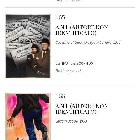
165
A.N.I. (AUTORE NON
IDENTIFICATO)
L'assalto al treno Glasgow-Londra
, 1966
ESTIMATE
€ 200 - 400
Bidding closed
166
A.N.I. (AUTORE NON
IDENTIFICATO)
Terrain vague
, 1960