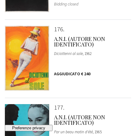
Bidding closed
176
A.N.I. (AUTORE NON
IDENTIFICATO)
Diciottenni al sole
, 1962
AGGIUDICATO
€ 240
177
A.N.I. (AUTORE NON
IDENTIFICATO)
Par un beau matin d'été
, 1965