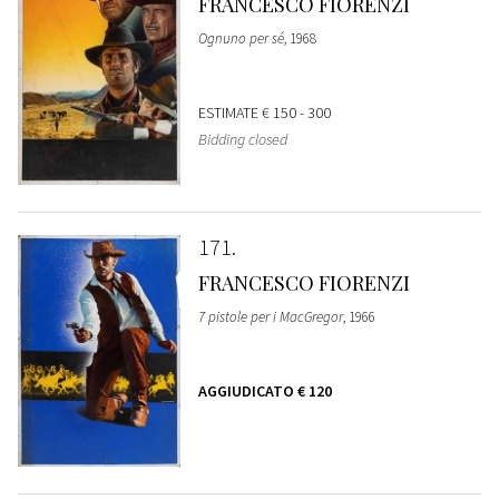
FRANCESCO FIORENZI
Ognuno per sé
, 1968
ESTIMATE
€ 150 - 300
Bidding closed
171
FRANCESCO FIORENZI
7 pistole per i MacGregor
, 1966
AGGIUDICATO
€ 120