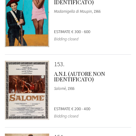
IDENTIFICATO)
Madamigella di Maupin
, 1966
ESTIMATE
€ 300 - 600
Bidding closed
153
A.N.I. (AUTORE NON
IDENTIFICATO)
Salomè
, 1986
ESTIMATE
€ 200 - 400
Bidding closed