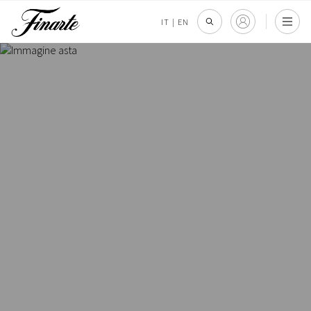
IT
|
EN