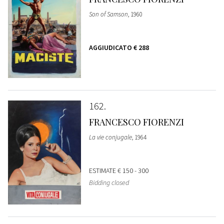
Son of Samson
, 1960
AGGIUDICATO
€ 288
162
FRANCESCO FIORENZI
La vie conjugale
, 1964
ESTIMATE
€ 150 - 300
Bidding closed