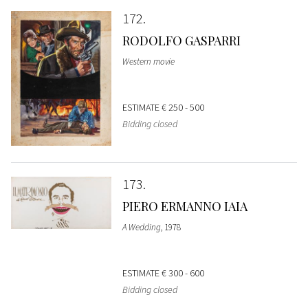
172
RODOLFO GASPARRI
Western movie
ESTIMATE
€ 250 - 500
Bidding closed
173
PIERO ERMANNO IAIA
A Wedding
, 1978
ESTIMATE
€ 300 - 600
Bidding closed