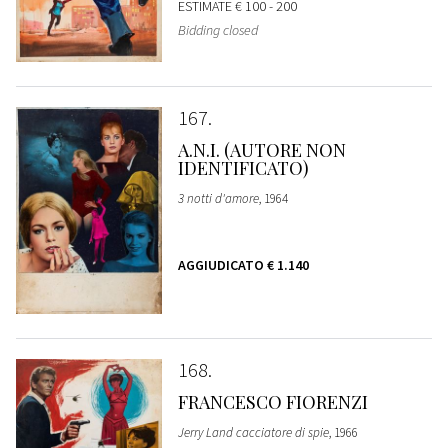
ESTIMATE
€ 100 - 200
Bidding closed
167
A.N.I. (AUTORE NON
IDENTIFICATO)
3 notti d'amore
, 1964
AGGIUDICATO
€ 1.140
168
FRANCESCO FIORENZI
Jerry Land cacciatore di spie
, 1966