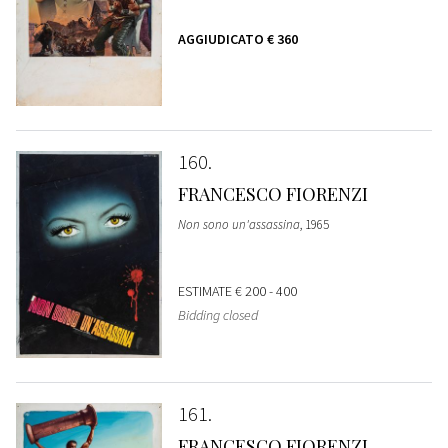
AGGIUDICATO
€ 360
160
FRANCESCO FIORENZI
Non sono un'assassina
, 1965
ESTIMATE
€ 200 - 400
Bidding closed
161
FRANCESCO FIORENZI