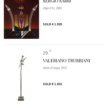
SERGIO SARRI
L'Age d'or
, 1985
SOLD
€ 1.935
29
VALERIANO TRUBBIANI
State of siege
, 1972
SOLD
€ 1.032