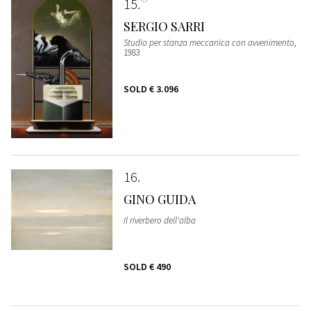
15
SERGIO SARRI
Studio per stanza meccanica con avvenimento
,
1983
SOLD
€ 3.096
16
GINO GUIDA
Il riverbero dell'alba
SOLD
€ 490