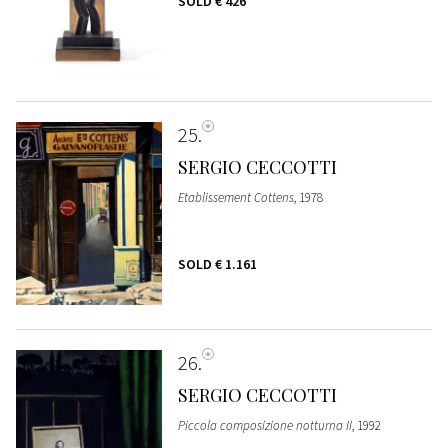
SOLD
€ 426
25
SERGIO CECCOTTI
Etablissement Cottens
, 1978
SOLD
€ 1.161
26
SERGIO CECCOTTI
Piccola composizione notturna II
, 1992