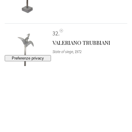
32
VALERIANO TRUBBIANI
State of siege
, 1972
SOLD
€ 968
33
SERGIO CECCOTTI
Albergo di provincia
, 1967