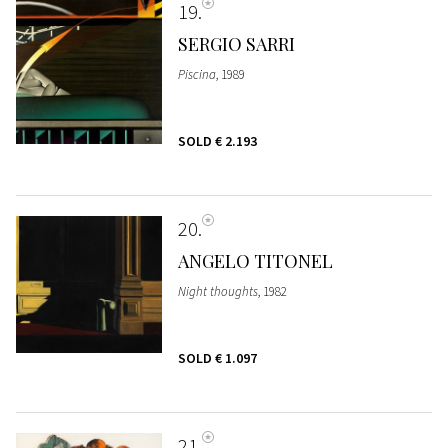
19
SERGIO SARRI
Piscina
, 1989
SOLD
€ 2.193
20
ANGELO TITONEL
Night thoughts
, 1982
SOLD
€ 1.097
21