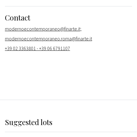
Contact
modernoecontemporaneo@finarte.it;
modernoecontemporaneo.roma@finarte.it
+39 02 3363801 - +39 06 6791107
Suggested lots