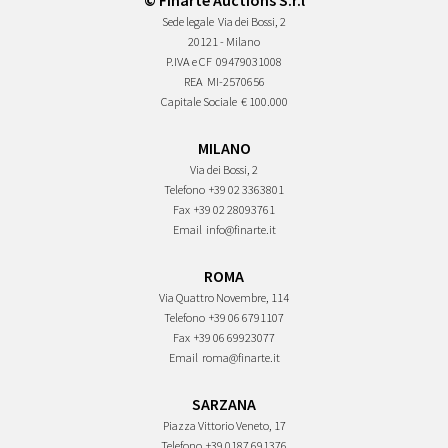
© Finarte Auctions S.r.l
Sede legale
Via dei Bossi, 2
20121 - Milano
P.IVA e CF
09479031008
REA
MI-2570656
Capitale Sociale
€ 100.000
MILANO
Via dei Bossi, 2
Telefono
+39 02 3363801
Fax
+39 02 28093761
Email
info@finarte.it
ROMA
Via Quattro Novembre, 114
Telefono
+39 06 6791107
Fax
+39 06 69923077
Email
roma@finarte.it
SARZANA
Piazza Vittorio Veneto, 17
Telefono
+39 0187 691376