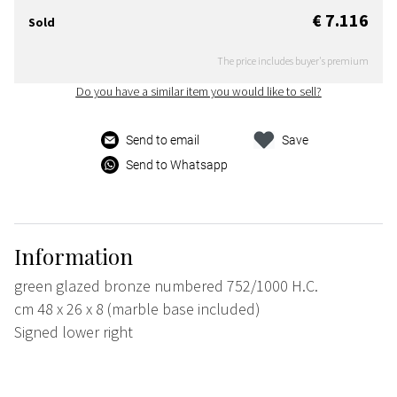
€ 7.116
Sold
The price includes buyer's premium
Do you have a similar item you would like to sell?
Send to email
Save
Send to Whatsapp
Information
green glazed bronze numbered 752/1000 H.C.
cm 48 x 26 x 8 (marble base included)
Signed lower right