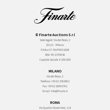
© Finarte Auctions S.r.l
Sede legale
Via dei Bossi, 2
20121 - Milano
P.IVA e CF
09479031008
REA
MI-2570656
Capitale Sociale
€ 100.000
MILANO
Via dei Bossi, 2
Telefono
+39 02 3363801
Fax
+39 02 28093761
Email
info@finarte.it
ROMA
Via Quattro Novembre, 114