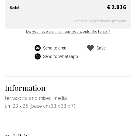
€ 2.816
Sold
The price includes buyer's premium
Do you have a similar item you would like to sell?
Send to email
Save
Send to Whatsapp
Information
terracotta and mixed media
cm 23 x 25 (base cm 33 x 33 x 7)