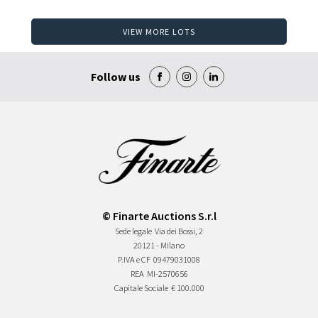
VIEW MORE LOTS
Follow us
© Finarte Auctions S.r.l
Sede legale
Via dei Bossi, 2
20121 - Milano
P.IVA e CF
09479031008
REA
MI-2570656
Capitale Sociale
€ 100.000