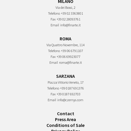
MILANO
Via dei Bossi, 2
Telefono
+39 02 3363801
Fax
+39 02 28093761
Email
info@finarte.it
ROMA
Via Quattro Novembre, 114
Telefono
+39 06 6791107
Fax
+39 06 69923077
Email
roma@finarte.it
SARZANA
Piazza Vittorio Veneto, 17
Telefono
+39 0187 691376
Fax
+39 0187 692703
Email
info@czernys.com
Contact
Press Area
Conditions of Sale