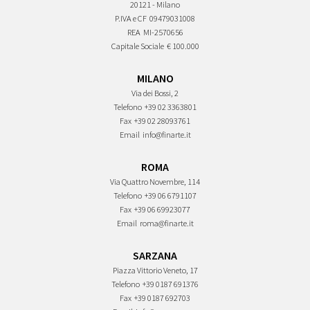
20121 - Milano
P.IVA e CF
09479031008
REA
MI-2570656
Capitale Sociale
€ 100.000
MILANO
Via dei Bossi, 2
Telefono
+39 02 3363801
Fax
+39 02 28093761
Email
info@finarte.it
ROMA
Via Quattro Novembre, 114
Telefono
+39 06 6791107
Fax
+39 06 69923077
Email
roma@finarte.it
SARZANA
Piazza Vittorio Veneto, 17
Telefono
+39 0187 691376
Fax
+39 0187 692703