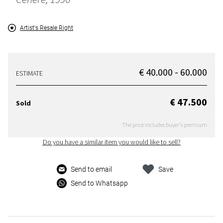
Artist's Resale Right
€ 40.000 - 60.000
ESTIMATE
€ 47.500
Sold
The price includes buyer's premium
Do you have a similar item you would like to sell?
Send to email
Save
Send to Whatsapp