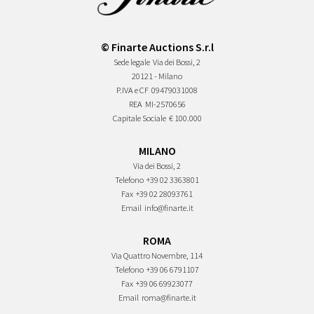
© Finarte Auctions S.r.l
Sede legale
Via dei Bossi, 2
20121 - Milano
P.IVA e CF
09479031008
REA
MI-2570656
Capitale Sociale
€ 100.000
MILANO
Via dei Bossi, 2
Telefono
+39 02 3363801
Fax
+39 02 28093761
Email
info@finarte.it
ROMA
Via Quattro Novembre, 114
Telefono
+39 06 6791107
Fax
+39 06 69923077
Email
roma@finarte.it