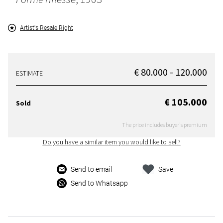
Artist's Resale Right
€ 80.000 - 120.000
ESTIMATE
€ 105.000
Sold
The price includes buyer's premium
Do you have a similar item you would like to sell?
Send to email
Save
Send to Whatsapp