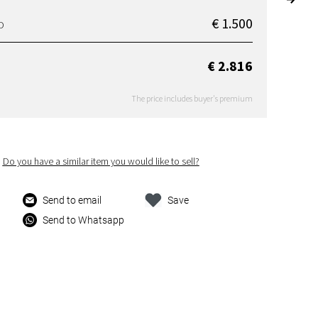
€ 1.500
D
€ 2.816
The price includes buyer's premium
Do you have a similar item you would like to sell?
Send to email
Save
Send to Whatsapp