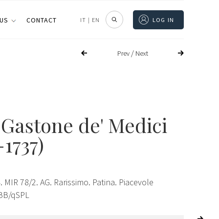
 US
CONTACT
IT
|
EN
LOG IN
/
Prev
Next
 Gastone de' Medici
-1737)
. MIR 78/2. AG. Rarissimo. Patina. Piacevole
 BB/qSPL