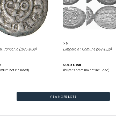
36
di Franconia (1026-1039)
L'impero e il Comune (962-1329)
0
SOLD
€ 150
emium not included)
(buyer's premium not included)
VIEW MORE LOTS