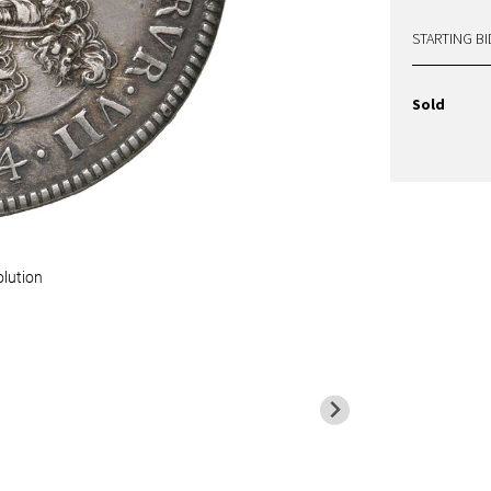
STARTING BI
Sold
olution