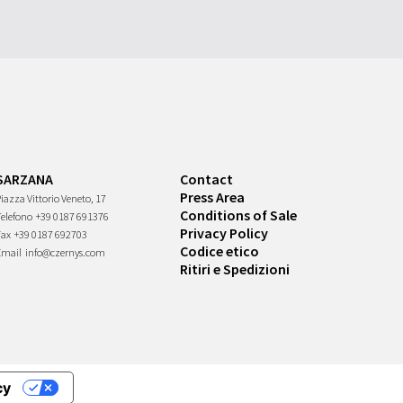
SARZANA
Contact
Press Area
iazza Vittorio Veneto, 17
Conditions of Sale
Telefono
+39 0187 691376
Privacy Policy
Fax
+39 0187 692703
Codice etico
Email
info@czernys.com
Ritiri e Spedizioni
cy