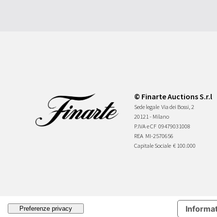
© Finarte Auctions S.r.l
Sede legale
Via dei Bossi, 2
20121 - Milano
P.IVA e CF
09479031008
REA
MI-2570656
Capitale Sociale
€ 100.000
Informat