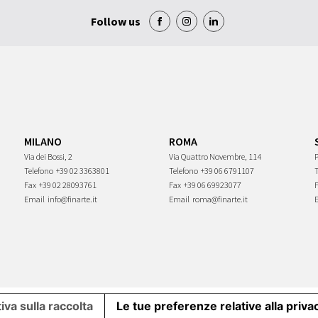
Follow us
MILANO
ROMA
Via dei Bossi, 2
Via Quattro Novembre, 114
P
Telefono
+39 02 3363801
Telefono
+39 06 6791107
Fax
+39 02 28093761
Fax
+39 06 69923077
Email
info@finarte.it
Email
roma@finarte.it
iva sulla raccolta
Le tue preferenze relative alla priva