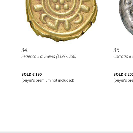
34
35
Federico II di Svevia (1197-1250)
Corrado II 
SOLD
€ 190
SOLD
€ 20
(buyer's premium not included)
(buyer's pr