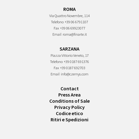
ROMA
Via Quattro Novembre, 114
Telefono
+39 06 6791107
Fax
+39 06 69923077
Email
roma@finarte.it
SARZANA
Piazza Vittorio Veneto, 17
Telefono
+39 0187 691376
Fax
+39 0187 692703
Email
info@czernys.com
Contact
Press Area
Conditions of Sale
Privacy Policy
Codice etico
Ritiri e Spedizioni