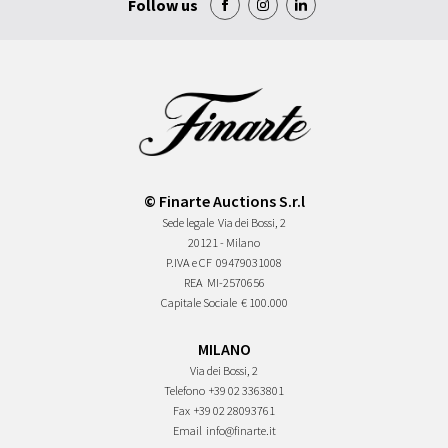
Follow us
© Finarte Auctions S.r.l
Sede legale
Via dei Bossi, 2
20121 - Milano
P.IVA e CF
09479031008
REA
MI-2570656
Capitale Sociale
€ 100.000
MILANO
Via dei Bossi, 2
Telefono
+39 02 3363801
Fax
+39 02 28093761
Email
info@finarte.it