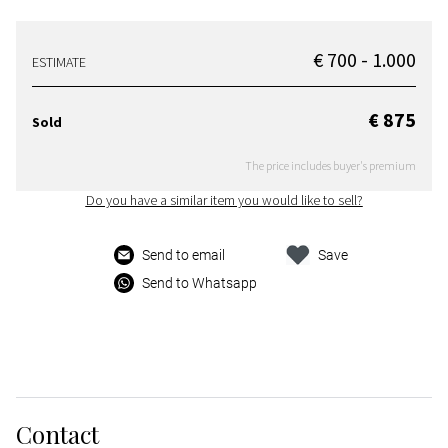
€ 700 - 1.000
ESTIMATE
€ 875
Sold
The price includes buyer's premium
Do you have a similar item you would like to sell?
Send to email
Save
Send to Whatsapp
Contact