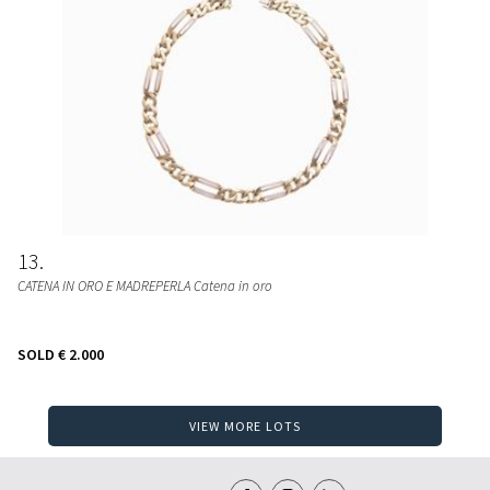
13
CATENA IN ORO E MADREPERLA Catena in oro
SOLD
€ 2.000
VIEW MORE LOTS