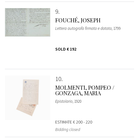
9
FOUCHÉ, JOSEPH
Lettera autografa firmata e datata
, 1799
SOLD
€ 192
10
MOLMENTI, POMPEO /
GONZAGA, MARIA
Epistolario
, 1920
ESTIMATE
€ 200 - 220
Bidding closed