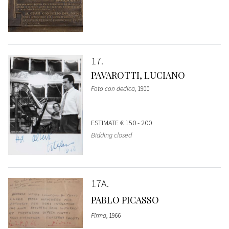
17
PAVAROTTI, LUCIANO
Foto con dedica
, 1900
ESTIMATE
€ 150 - 200
Bidding closed
17A
PABLO PICASSO
Firma
, 1966