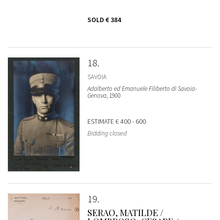
SOLD
€ 384
18
SAVOIA
Adalberto ed Emanuele Filiberto di Savoia-
Genova
, 1900
ESTIMATE
€ 400 - 600
Bidding closed
19
SERAO, MATILDE /