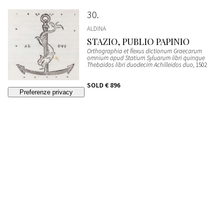
30
ALDINA
STAZIO, PUBLIO PAPINIO
Orthographia et flexus dictionum Graecarum
omnium apud Statium Syluarum libri quinque
Thebaidos libri duodecim Achilleidos duo
, 1502
SOLD
€ 896
31
ALESSANDRO DI AFRODISIA /
BAGOLINO , GIROLAMO
Hieronymi Bagolini Veronensis In
interpretationem Alexandri Aphrodisei De fato
praefatio
, 1516
ESTIMATE
€ 2.300 - 2.500
Bidding closed