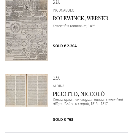
28
INCUNABOLO
ROLEWINCK, WERNER
Fasciculus temporum
, 1485
SOLD
€ 2.304
29
ALDINA
PEROTTO, NICCOLÒ
Cornucopiae, sive linguae latinae comentarii
diligentissime recogniti
, 1513 - 1517
SOLD
€ 768