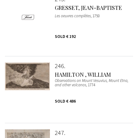
GRESSET, JEAN-BAPTISTE
Les oeuvres complètes
, 1750
SOLD
€ 192
246
HAMILTON , WILLIAM
Observations on Mount Vesuvius, Mount Etna,
and other volcanos
, 1774
SOLD
€ 486
247