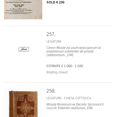
SOLD
€ 230
257
LEGATURA
Canon Missae ad usum episcoporum ac
praelatorum solemniter vel privatè
celebrantium
, 1745
ESTIMATE
€ 1.000 - 1.500
Bidding closed
258
LEGATURA - CHIESA CATTOLICA
Missale Romanum ex Decreto Sacrosancti
Concilii Tridentini restitutum
, 1700