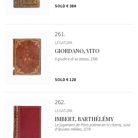
SOLD
€ 384
261
LEGATURA
GIORDANO, VITO
Il giudice di se stesso
, 1700
SOLD
€ 128
262
LEGATURA
IMBERT, BARTHÉLÉMY
Le jugement de Paris poëme en IV chants, suivi
d'œuvres mêlées
, 1774