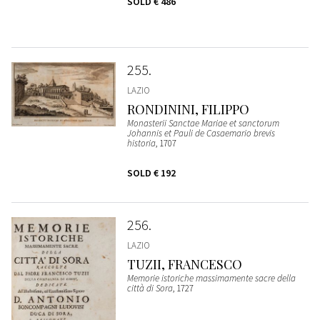
SOLD
€ 486
255
LAZIO
RONDININI, FILIPPO
Monasterii Sanctae Mariae et sanctorum
Johannis et Pauli de Casaemario brevis
historia
, 1707
SOLD
€ 192
256
LAZIO
TUZII, FRANCESCO
Memorie istoriche massimamente sacre della
città di Sora
, 1727