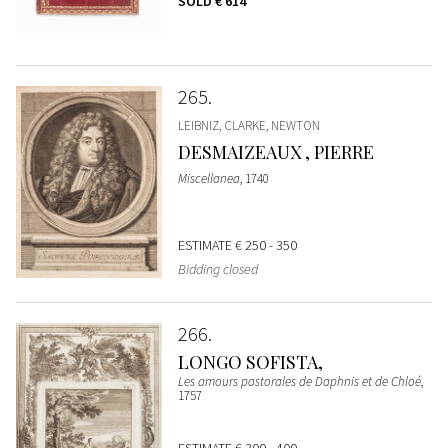
SOLD
€ 614
265
LEIBNIZ, CLARKE, NEWTON
DESMAIZEAUX , PIERRE
Miscellanea
, 1740
ESTIMATE
€ 250 - 350
Bidding closed
266
LONGO SOFISTA,
Les amours pastorales de Daphnis et de Chloé
,
1757