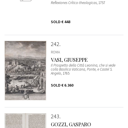
Reflexiones Crítico-theologicas
, 1757
SOLD
€ 448
242
ROMA
VASI, GIUSEPPE
Il Prospetto della Città Leonina, che si vede
colla Basilica Vaticana, Ponte, e Castel S.
Angelo
, 1765
SOLD
€ 6.360
243
GOZZI, GASPARO