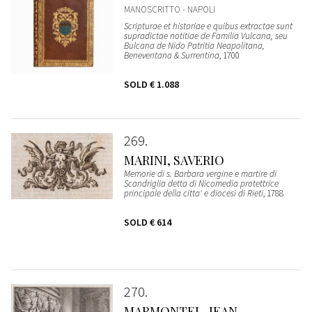
MANOSCRITTO - NAPOLI
Scripturae et historiae e quibus extractae sunt
supradictae notitiae de Familia Vulcana, seu
Bulcana de Nido Patritia Neapolitana,
Beneventana & Surrentina
, 1700
SOLD
€ 1.088
269
MARINI, SAVERIO
Memorie di s. Barbara vergine e martire di
Scandriglia detta di Nicomedia protettrice
principale della citta' e diocesi di Rieti
, 1788
SOLD
€ 614
270
MARMONTEL, JEAN-