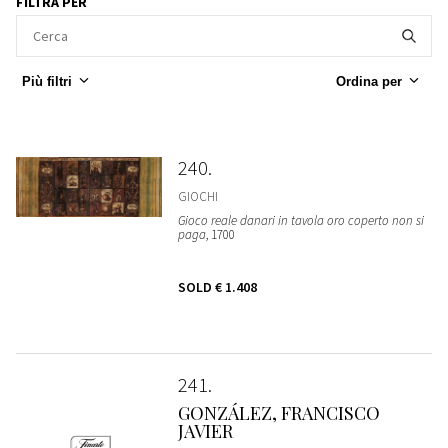
FILTRA PER
Più filtri
Ordina per
240
GIOCHI
Gioco reale danari in tavola oro coperto non si
paga
, 1700
SOLD
€ 1.408
241
GONZÁLEZ, FRANCISCO
JAVIER