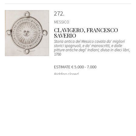
272
MESSICO
CLAVIGERO, FRANCESCO
SAVERIO
Storia antica del Messico cavata da' migliori
storici spagnuoli, e da' manoscritti, e dalle
pitture antiche degl' Indiani; divisa in dieci libri
,
1780
ESTIMATE
€ 5.000 - 7.000
Bidding closed
273
MILANO - GRAZIOLI, PIETRO
De praeclaris Mediolani aedificiis
, 1735
SOLD
€ 307