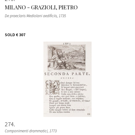
MILANO - GRAZIOLI, PIETRO
De praeclaris Mediolani aedificiis
, 1735
SOLD
€ 307
274
Componimenti drammatici
, 1773