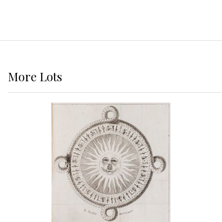
More
Lots