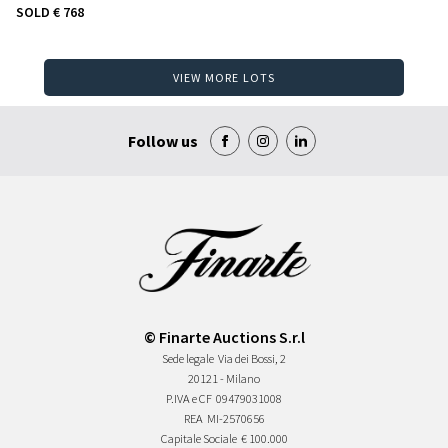
SOLD
€ 768
VIEW MORE LOTS
Follow us
© Finarte Auctions S.r.l
Sede legale
Via dei Bossi, 2
20121 - Milano
P.IVA e CF
09479031008
REA
MI-2570656
Capitale Sociale
€ 100.000