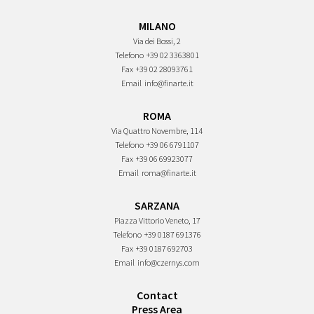
MILANO
Via dei Bossi, 2
Telefono
+39 02 3363801
Fax
+39 02 28093761
Email
info@finarte.it
ROMA
Via Quattro Novembre, 114
Telefono
+39 06 6791107
Fax
+39 06 69923077
Email
roma@finarte.it
SARZANA
Piazza Vittorio Veneto, 17
Telefono
+39 0187 691376
Fax
+39 0187 692703
Email
info@czernys.com
Contact
Press Area