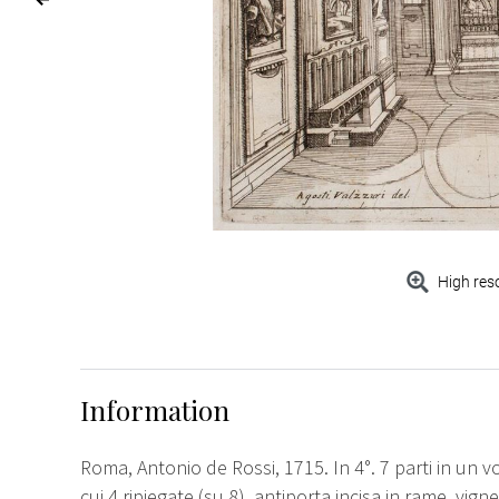
High res
Information
Roma, Antonio de Rossi, 1715. In 4°. 7 parti in un v
cui 4 ripiegate (su 8), antiporta incisa in rame, vig