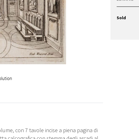
Sold
olution
olume, con 7 tavole incise a piena pagina di
netta calcografica con stemma degli arcadi al