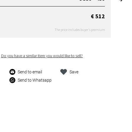
€ 512
The price includes buyer's premium
Do you have a similar item you would like to sell?
Send to email
Save
Send to Whatsapp