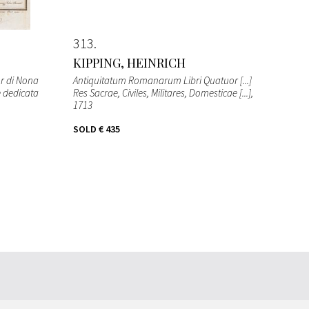
313
KIPPING, HEINRICH
or di Nona
Antiquitatum Romanarum Libri Quatuor [...]
e dedicata
Res Sacrae, Civiles, Militares, Domesticae [...]
,
1713
SOLD
€ 435