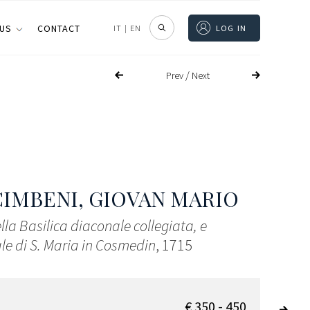
 US
CONTACT
IT
|
EN
LOG IN
/
Prev
Next
IMBENI, GIOVAN MARIO
ella Basilica diaconale collegiata, e
le di S. Maria in Cosmedin
, 1715
€ 350 - 450