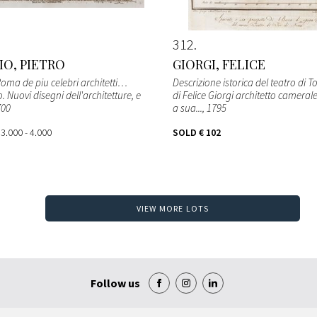
312
IO, PIETRO
GIORGI, FELICE
Roma de piu celebri architetti…
Descrizione istorica del teatro di T
. Nuovi disegni dell'architetture, e
di Felice Giorgi architetto cameral
700
a sua...
, 1795
 3.000 - 4.000
SOLD
€ 102
VIEW MORE LOTS
Follow us