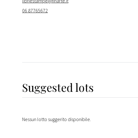
libriestampe@finarte.it
06 87765672
Suggested lots
Nessun lotto suggerito disponibile.