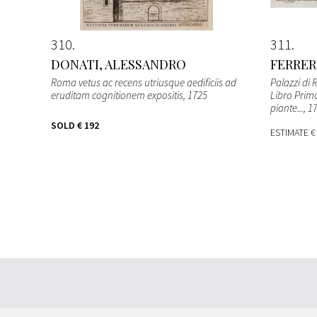
310
311
DONATI, ALESSANDRO
FERRER
Roma vetus ac recens utriusque aedificiis ad
Palazzi di 
eruditam cognitionem expositis
, 1725
Libro Primo
piante...
, 1
SOLD
€ 192
ESTIMATE
€