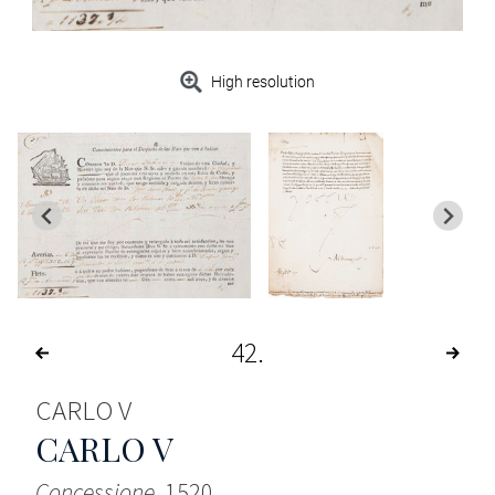
High resolution
42
CARLO V
CARLO V
Concessione
, 1520