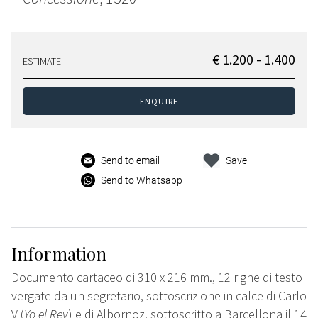
€ 1.200 - 1.400
ESTIMATE
ENQUIRE
Send to email
Save
Send to Whatsapp
Information
Documento cartaceo di 310 x 216 mm., 12 righe di testo
vergate da un segretario, sottoscrizione in calce di Carlo
V (
Yo el Rey
) e di Albornoz, sottoscritto a Barcellona il 14