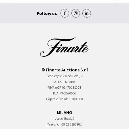
Follow us
© Finarte Auctions S.r.l
Sede legale
Via dei Bossi, 2
20121 - Milano
P.IVA e CF
09479031008
REA
MI-2570656
Capitale Sociale
€ 100.000
MILANO
Via dei Bossi, 2
Telefono
+39 02 3363801