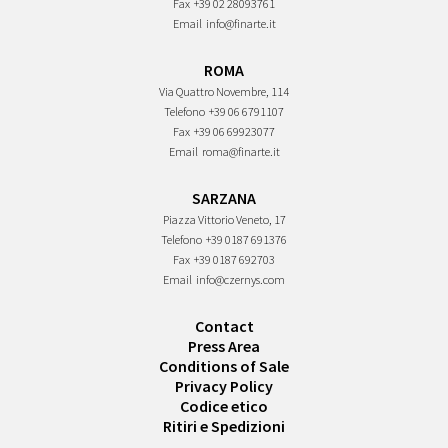
Fax
+39 02 28093761
Email
info@finarte.it
ROMA
Via Quattro Novembre, 114
Telefono
+39 06 6791107
Fax
+39 06 69923077
Email
roma@finarte.it
SARZANA
Piazza Vittorio Veneto, 17
Telefono
+39 0187 691376
Fax
+39 0187 692703
Email
info@czernys.com
Contact
Press Area
Conditions of Sale
Privacy Policy
Codice etico
Ritiri e Spedizioni