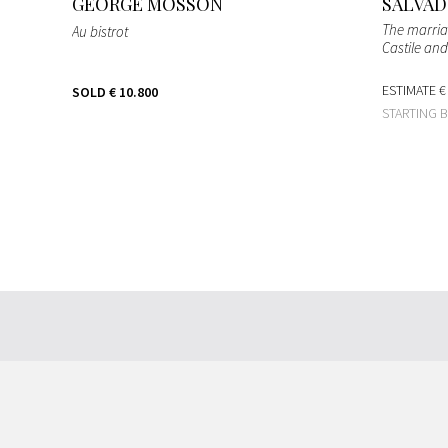
GEORGE MOSSON
SALVAD
The marria
Au bistrot
Castile an
ESTIMATE
€
SOLD
€ 10.800
STARTING 