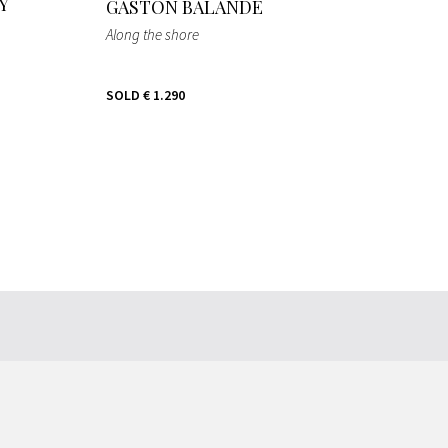
Y
GASTON BALANDE
Along the shore
SOLD
€ 1.290