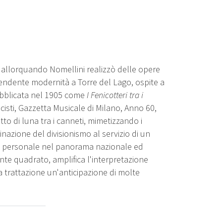
, allorquando Nomellini realizzò delle opere
prendente modernità a Torre del Lago, ospite a
 pubblicata nel 1905 come
I Fenicotteri tra i
icisti, Gazzetta Musicale di Milano, Anno 60,
etto di luna tra i canneti, mimetizzando i
linazione del divisionismo al servizio di un
to personale nel panorama nazionale ed
nte quadrato, amplifica l'interpretazione
 trattazione un'anticipazione di molte