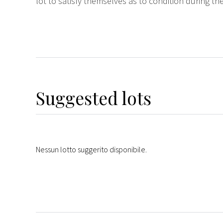
lot to satisfy themselves as to condition during the
Suggested lots
Nessun lotto suggerito disponibile.