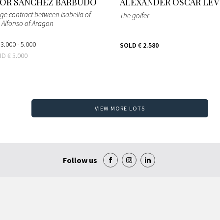
OR SANCHEZ BARBUDO
ALEXANDER OSCAR LEV
ge contract between Isabella of
The golfer
d Alfonso of Aragon
 3.000 - 5.000
SOLD
€ 2.580
BID
€ 3.000
VIEW MORE LOTS
Follow us