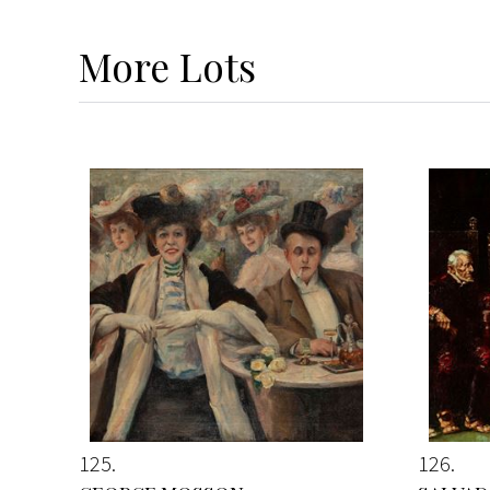
More
Lots
125
126