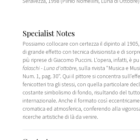
Seravezza, 1998 (Plinio Nomellini, Luna di Ottobre)
Specialist Notes
Possiamo collocare con certezza il dipinto al 1905
di grande effetto con tecnica divisionista e di sor
più riprese di Giacomo Puccini. L'opera, infatti, è
falaschi - Luna d'ottobre
, sulla rivista "Musica e Mus
Num. 1, pag. 30". Qui il pittore si concentra sull'eff
fenicotteri tra gli stessi, con quella particolare dec
costante simbolismo di fondo, risultando del tut
internazionale. Anche il formato così eccentricame
cromatica ed atmosferica, conferendo alla vigorosa
ricerche artistiche di là da venire.