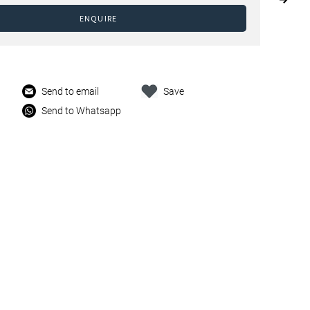
ENQUIRE
Send to email
Save
Send to Whatsapp