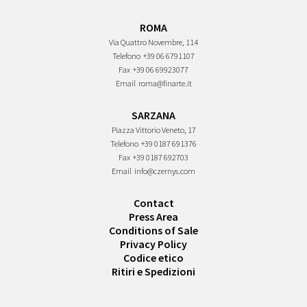
ROMA
Via Quattro Novembre, 114
Telefono
+39 06 6791107
Fax
+39 06 69923077
Email
roma@finarte.it
SARZANA
Piazza Vittorio Veneto, 17
Telefono
+39 0187 691376
Fax
+39 0187 692703
Email
info@czernys.com
Contact
Press Area
Conditions of Sale
Privacy Policy
Codice etico
Ritiri e Spedizioni