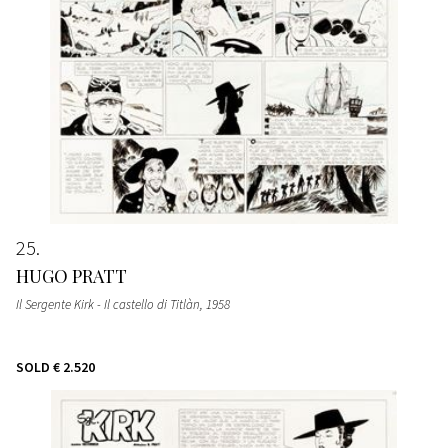
25
HUGO PRATT
Il Sergente Kirk - Il castello di Titlàn
, 1958
SOLD
€ 2.520