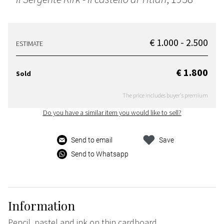
€ 1.000 - 2.500
ESTIMATE
€ 1.800
Sold
The price includes buyer's premium
Do you have a similar item you would like to sell?
Send to email
Save
Send to Whatsapp
Information
Pencil, pastel and ink on thin cardboard