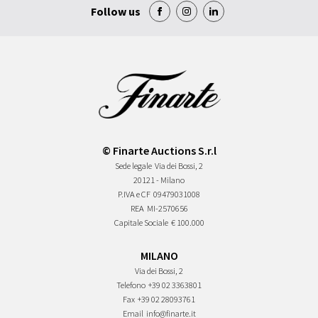
Follow us
© Finarte Auctions S.r.l
Sede legale
Via dei Bossi, 2
20121 - Milano
P.IVA e CF
09479031008
REA
MI-2570656
Capitale Sociale
€ 100.000
MILANO
Via dei Bossi, 2
Telefono
+39 02 3363801
Fax
+39 02 28093761
Email
info@finarte.it