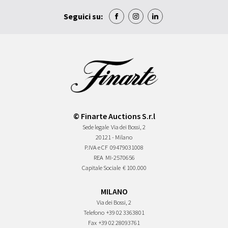
Seguici su:
© Finarte Auctions S.r.l
Sede legale
Via dei Bossi, 2
20121 - Milano
P.IVA e CF
09479031008
REA
MI-2570656
Capitale Sociale
€ 100.000
MILANO
Via dei Bossi, 2
Telefono
+39 02 3363801
Fax
+39 02 28093761