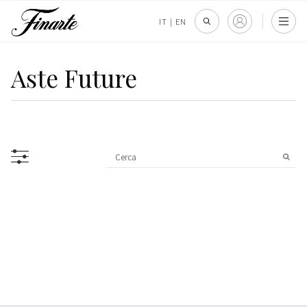
IT
|
EN
Aste Future