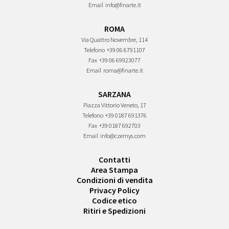
Email
info@finarte.it
ROMA
Via Quattro Novembre, 114
Telefono
+39 06 6791107
Fax
+39 06 69923077
Email
roma@finarte.it
SARZANA
Piazza Vittorio Veneto, 17
Telefono
+39 0187 691376
Fax
+39 0187 692703
Email
info@czernys.com
Contatti
Area Stampa
Condizioni di vendita
Privacy Policy
Codice etico
Ritiri e Spedizioni