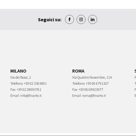
Seguici su:
MILANO
ROMA
Via dei Bossi, 2
Via Quattro Novembre, 114
P
Telefono
+39 02 3363801
Telefono
+39 06 6791107
Fax
+39 02 28093761
Fax
+39 06 69923077
Email
info@finarte.it
Email
roma@finarte.it