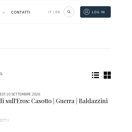
I
CONTATTI
IT
|
EN
LOG IN
EDÌ 10 SETTEMBRE 2026
i sull'Eros: Casotto | Guerra | Baldazzini
OTTI