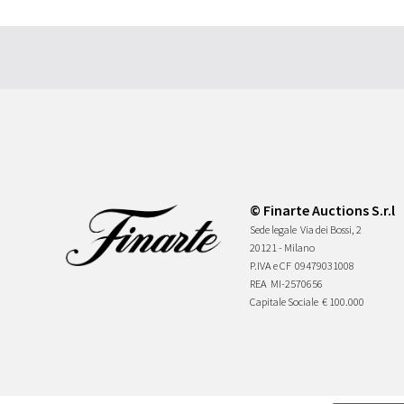
© Finarte Auctions S.r.l
Sede legale
Via dei Bossi, 2
20121 - Milano
P.IVA e CF
09479031008
REA
MI-2570656
Capitale Sociale
€ 100.000