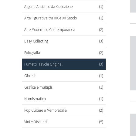
Argenti Antichi e da Collezione
(1)
Arte Figurativa tra XIX e XX Secolo
(1)
Arte Moderna e Contemporanea
(2)
Easy Collecting
(3)
Fotografia
(2)
Fumetti: Tavole Originali
(3)
Gioielli
(1)
Grafica e multipli
(1)
Numismatica
(1)
Pop Culture e Memorabilia
(2)
Vini e Distillati
(5)