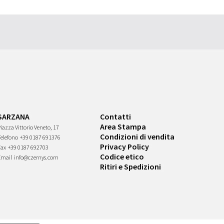
SARZANA
Contatti
Area Stampa
iazza Vittorio Veneto, 17
Condizioni di vendita
Telefono
+39 0187 691376
Privacy Policy
Fax
+39 0187 692703
Codice etico
Email
info@czernys.com
Ritiri e Spedizioni