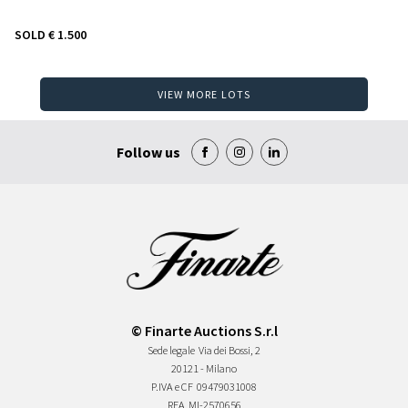
SOLD
€ 1.500
VIEW MORE LOTS
Follow us
© Finarte Auctions S.r.l
Sede legale
Via dei Bossi, 2
20121 - Milano
P.IVA e CF
09479031008
REA
MI-2570656