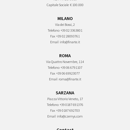
Capitale Sociale
€ 100.000
MILANO
Via dei Bossi, 2
Telefono
+39 02 3363801
Fax
+39 02 28093761
Email
info@finarte.it
ROMA
Via Quattro Novembre, 114
Telefono
+39 06 6791107
Fax
+39 06 69923077
Email
roma@finarte.it
SARZANA
Piazza Vittorio Veneto, 17
Telefono
+39 0187 691376
Fax
+39 0187 692703
Email
info@czernys.com
Contact