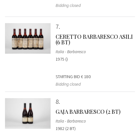
Bidding closed
7
CERETTO BARBARESCO ASILI
(6 BT)
Italia - Barbaresco
1975 ()
STARTING BID
€ 180
Bidding closed
8
GAJA BARBARESCO (2 BT)
Italia - Barbaresco
1982 (2 BT)