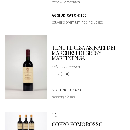
Italia - Barbaresco
AGGIUDICATO
€ 100
(buyer's premium not included)
15
TENUTE CISA ASINARI DEI
MARCHESI DI GRÉSY
MARTINENGA
Italia - Barbaresco
1992 (1 Bt)
STARTING BID
€ 50
Bidding closed
16
COPPO POMOROSSO