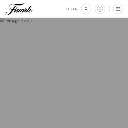
IT
|
EN