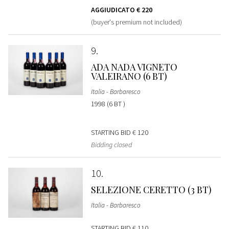
AGGIUDICATO
€ 220
(buyer's premium not included)
9
ADA NADA VIGNETO
VALEIRANO (6 BT)
Italia - Barbaresco
1998 (6 BT )
STARTING BID
€ 120
Bidding closed
10
SELEZIONE CERETTO (3 BT)
Italia - Barbaresco
STARTING BID
€ 110