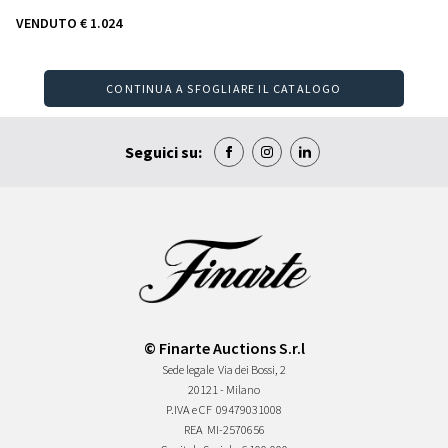
VENDUTO
€ 1.024
CONTINUA A SFOGLIARE IL CATALOGO
Seguici su:
© Finarte Auctions S.r.l
Sede legale
Via dei Bossi, 2
20121 - Milano
P.IVA e CF
09479031008
REA
MI-2570656