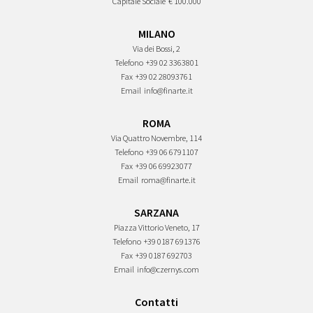
Capitale Sociale
€ 100.000
MILANO
Via dei Bossi, 2
Telefono
+39 02 3363801
Fax
+39 02 28093761
Email
info@finarte.it
ROMA
Via Quattro Novembre, 114
Telefono
+39 06 6791107
Fax
+39 06 69923077
Email
roma@finarte.it
SARZANA
Piazza Vittorio Veneto, 17
Telefono
+39 0187 691376
Fax
+39 0187 692703
Email
info@czernys.com
Contatti