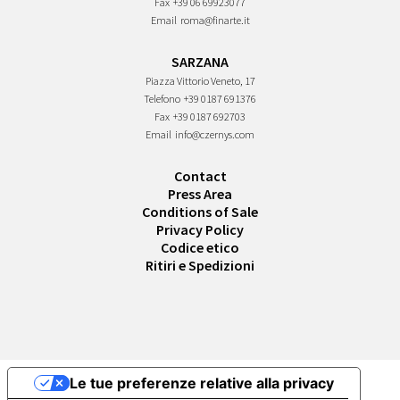
Fax
+39 06 69923077
Email
roma@finarte.it
SARZANA
Piazza Vittorio Veneto, 17
Telefono
+39 0187 691376
Fax
+39 0187 692703
Email
info@czernys.com
Contact
Press Area
Conditions of Sale
Privacy Policy
Codice etico
Ritiri e Spedizioni
Le tue preferenze relative alla privacy