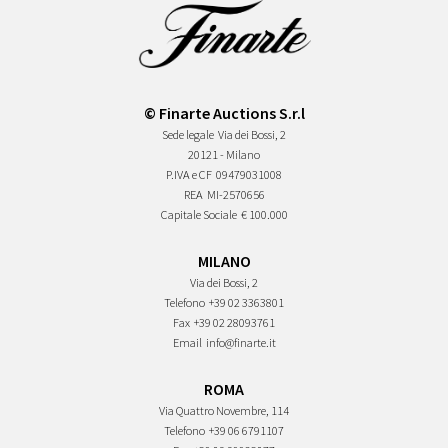
© Finarte Auctions S.r.l
Sede legale
Via dei Bossi, 2
20121 - Milano
P.IVA e CF
09479031008
REA
MI-2570656
Capitale Sociale
€ 100.000
MILANO
Via dei Bossi, 2
Telefono
+39 02 3363801
Fax
+39 02 28093761
Email
info@finarte.it
ROMA
Via Quattro Novembre, 114
Telefono
+39 06 6791107