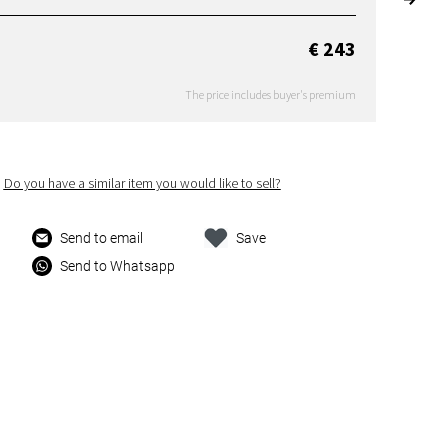
€ 243
The price includes buyer's premium
Do you have a similar item you would like to sell?
Send to email
Save
Send to Whatsapp