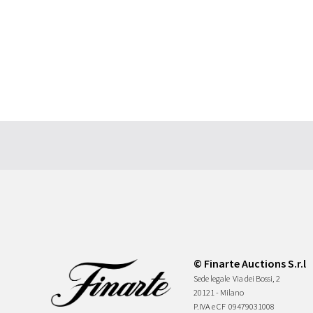
© Finarte Auctions S.r.l
Sede legale
Via dei Bossi, 2
20121 - Milano
P.IVA e CF
09479031008