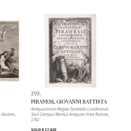
293
PIRANESI, GIOVANNI BATTISTA
Antiquariorum Regiae Societatis Londinensis
illustres,
Socii Campus Martius Antiquae Urbis Romae
,
1762
SOLD
€ 17.620