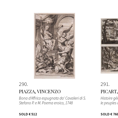
290
291
PIAZZA, VINCENZO
PICART
Bona d'Affrica espugnata da' Cavalieri di S.
Histoire gé
Stefano P. e M. Poema eroico
, 1748
le peuples
SOLD
€ 512
SOLD
€ 76