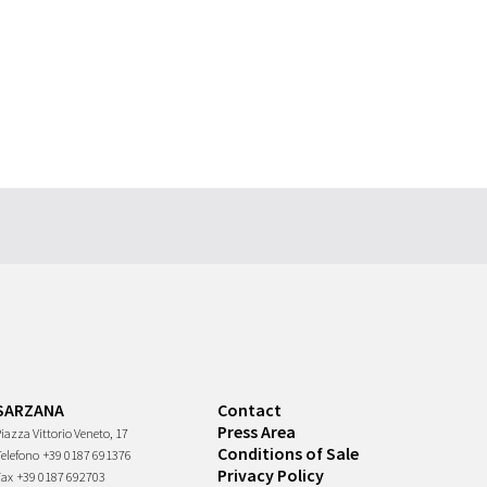
SARZANA
Contact
Press Area
iazza Vittorio Veneto, 17
Conditions of Sale
Telefono
+39 0187 691376
Privacy Policy
Fax
+39 0187 692703