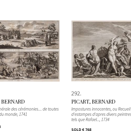
292
, BERNARD
PICART, BERNARD
nérale des cérémonies.... de toutes
Impostures innocentes, ou Recueil
 du monde
, 1741
d'estampes d'apres divers peintres 
tels que Rafael...
, 1734
8
SOLD
€ 768