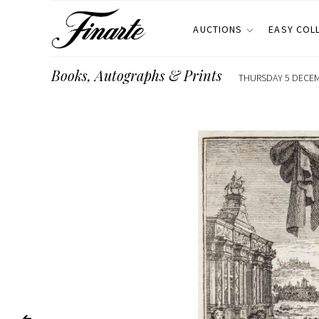
AUCTIONS
EASY COL
Books, Autographs & Prints
THURSDAY 5 DECEMB