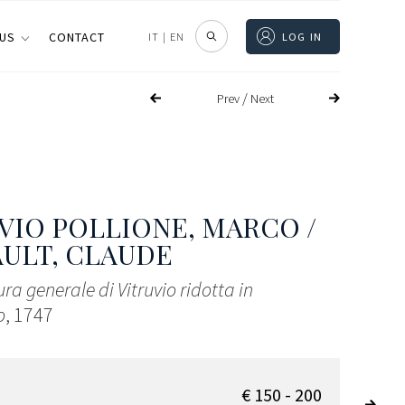
 US
CONTACT
IT
|
EN
LOG IN
/
Prev
Next
VIO POLLIONE, MARCO /
ULT, CLAUDE
ura generale di Vitruvio ridotta in
o
, 1747
€ 150 - 200