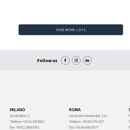
VIEW MORE LOTS
Follow us
MILANO
ROMA
Via dei Bossi, 2
Via Quattro Novembre, 114
P
Telefono
+39 02 3363801
Telefono
+39 06 6791107
Fax
+39 02 28093761
Fax
+39 06 69923077