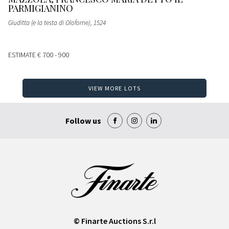
PARMIGIANINO
Giuditta (e la testa di Oloforne)
, 1524
ESTIMATE
€ 700 - 900
VIEW MORE LOTS
Follow us
© Finarte Auctions S.r.l