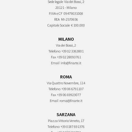
Sede legale
Via dei Bossi, 2
20121 - Milano
P.IVA e CF
09479031008
REA
MI-2570656
Capitale Sociale
€ 100.000
MILANO
Via dei Bossi, 2
Telefono
+39 02 3363801
Fax
+39 02 28093761
Email
info@finarte.it
ROMA
Via Quattro Novembre, 114
Telefono
+39 06 6791107
Fax
+39 06 69923077
Email
roma@finarte.it
SARZANA
Piazza Vittorio Veneto, 17
Telefono
+39 0187 691376