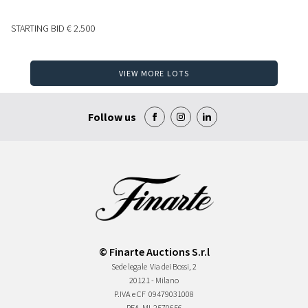
STARTING BID
€ 2.500
VIEW MORE LOTS
Follow us
© Finarte Auctions S.r.l
Sede legale
Via dei Bossi, 2
20121 - Milano
P.IVA e CF
09479031008
REA
MI-2570656