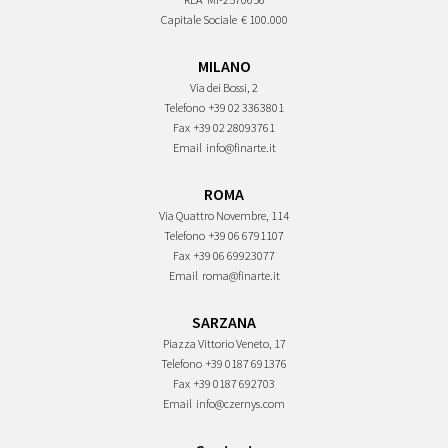
Capitale Sociale
€ 100.000
MILANO
Via dei Bossi, 2
Telefono
+39 02 3363801
Fax
+39 02 28093761
Email
info@finarte.it
ROMA
Via Quattro Novembre, 114
Telefono
+39 06 6791107
Fax
+39 06 69923077
Email
roma@finarte.it
SARZANA
Piazza Vittorio Veneto, 17
Telefono
+39 0187 691376
Fax
+39 0187 692703
Email
info@czernys.com