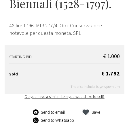
Biennali (1528-1797).
48 lire 1796. MIR 277/4. Oro. Conservazione
notevole per questa moneta. SPL
€ 1.000
STARTING BID
€ 1.792
Sold
The price includes buyer's premium
Do you have a similar item you would like to sell?
Send to email
Save
Send to Whatsapp