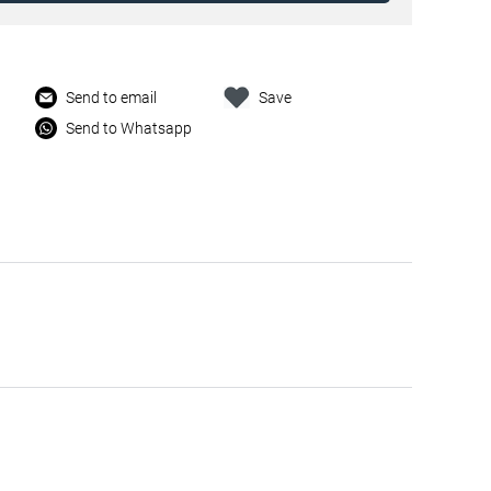
Send to email
Save
Send to Whatsapp