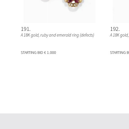
191
192
A 18K gold, ruby and emerald ring (defects)
A 18K gold
STARTING BID
€ 1.000
STARTING 