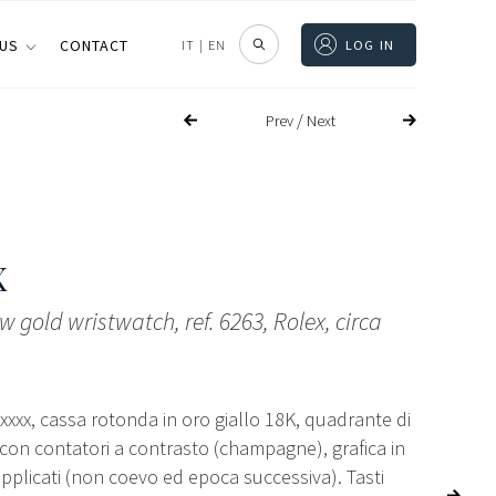
 US
CONTACT
IT
|
EN
LOG IN
/
Prev
Next
X
w gold wristwatch, ref. 6263, Rolex, circa
xxxxx, cassa rotonda in oro giallo 18K, quadrante di
con contatori a contrasto (champagne), grafica in
 applicati (non coevo ed epoca successiva). Tasti