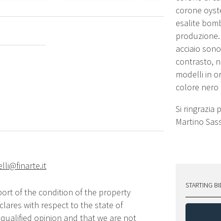
corone oyster
esalite bomb
produzione. 
acciaio sono
contrasto, n
modelli in o
colore ner
Si ringrazia 
Martino Sass
elli@finarte.it
STARTING BI
ort of the condition of the property
lares with respect to the state of
qualified opinion and that we are not