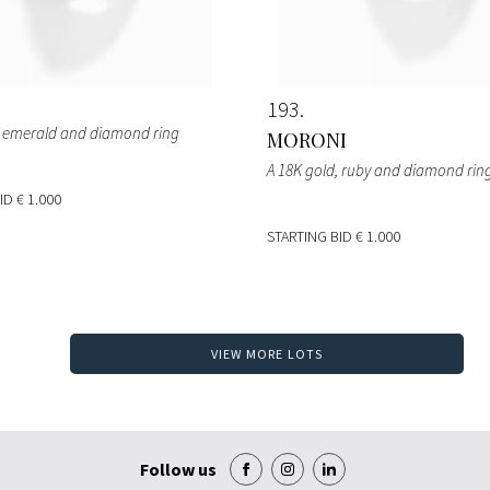
193
, emerald and diamond ring
MORONI
A 18K gold, ruby and diamond rin
BID
€ 1.000
STARTING BID
€ 1.000
VIEW MORE LOTS
Follow us