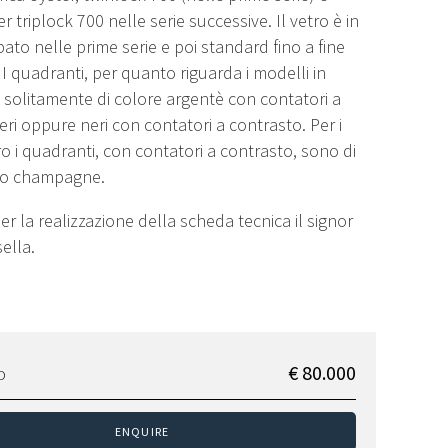
 triplock 700 nelle serie successive. Il vetro è in
ato nelle prime serie e poi standard fino a fine
I quadranti, per quanto riguarda i modelli in
 solitamente di colore argentè con contatori a
eri oppure neri con contatori a contrasto. Per i
ro i quadranti, con contatori a contrasto, sono di
o o champagne.
per la realizzazione della scheda tecnica il signor
ella.
€ 80.000
D
ENQUIRE