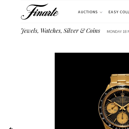
AUCTIONS
EASY COL
Jewels, Watches, Silver & Coins
MONDAY 18 N