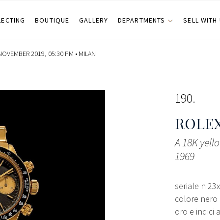
LECTING
BOUTIQUE
GALLERY
DEPARTMENTS
SELL WITH
OVEMBER 2019, 05:30 PM •
MILAN
190
ROLE
A 18K yello
1969
seriale n 23
colore nero 
oro e indici