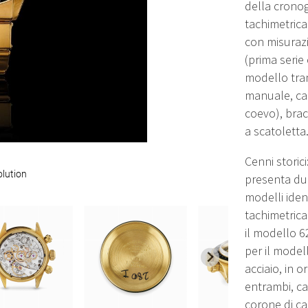
della cronog
tachimetrica
con misurazi
(prima serie 
modello tran
manuale, ca
coevo), brac
a scatoletta
Cenni storici
olution
presenta du
modelli iden
tachimetrica 
il modello 62
per il model
acciaio, in 
entrambi, ca
corone di ca