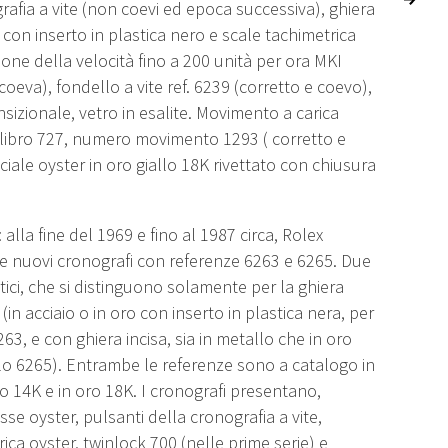
rafia a vite (non coevi ed epoca successiva), ghiera
 con inserto in plastica nero e scale tachimetrica
one della velocità fino a 200 unità per ora MKI
coeva), fondello a vite ref. 6239 (corretto e coevo),
sizionale, vetro in esalite. Movimento a carica
libro 727, numero movimento 1293 ( corretto e
ciale oyster in oro giallo 18K rivettato con chiusura
.
: alla fine del 1969 e fino al 1987 circa, Rolex
e nuovi cronografi con referenze 6263 e 6265. Due
tici, che si distinguono solamente per la ghiera
(in acciaio o in oro con inserto in plastica nera, per
63, e con ghiera incisa, sia in metallo che in oro
lo 6265). Entrambe le referenze sono a catalogo in
oro 14K e in oro 18K. I cronografi presentano,
sse oyster, pulsanti della cronografia a vite,
rica oyster, twinlock 700 (nelle prime serie) e