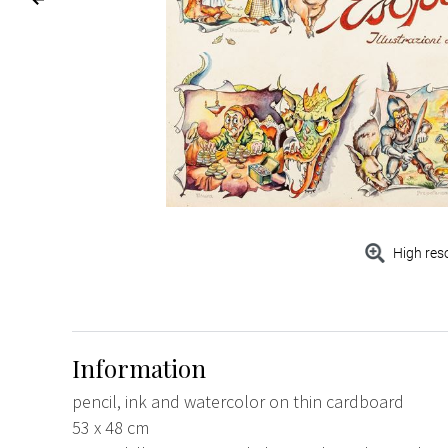
High res
Information
pencil, ink and watercolor on thin cardboard
53 x 48 cm