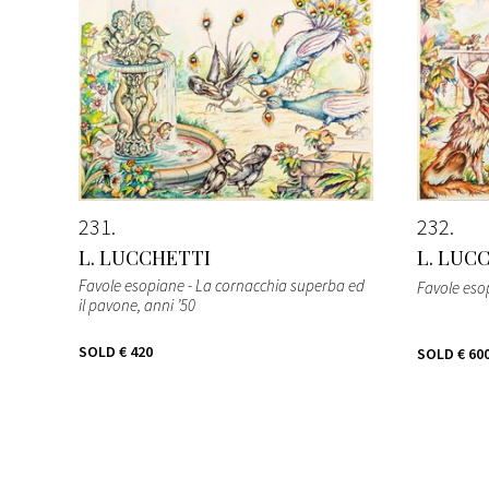
231
232
L. LUCCHETTI
L. LUC
Favole esopiane - La cornacchia superba ed
Favole esop
il pavone
, anni ’50
SOLD
€ 420
SOLD
€ 60