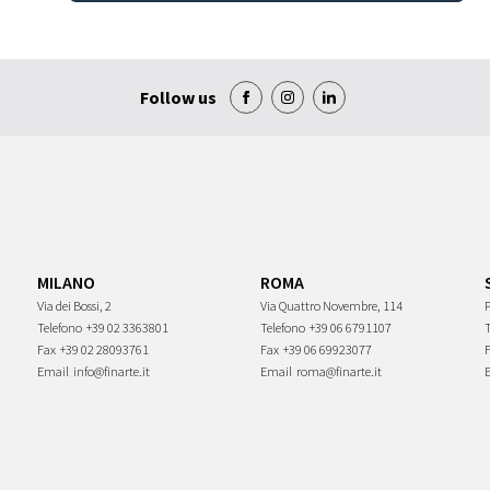
Follow us
MILANO
ROMA
Via dei Bossi, 2
Via Quattro Novembre, 114
P
Telefono
+39 02 3363801
Telefono
+39 06 6791107
Fax
+39 02 28093761
Fax
+39 06 69923077
Email
info@finarte.it
Email
roma@finarte.it