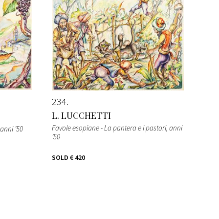
234
L. LUCCHETTI
Favole esopiane - La pantera e i pastori
, anni
 anni ’50
’50
SOLD
€ 420