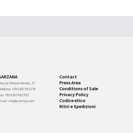
SARZANA
Contact
Press Area
iazza Vittorio Veneto, 17
Conditions of Sale
Telefono
+39 0187 691376
Privacy Policy
Fax
+39 0187 692703
Codice etico
Email
info@czernys.com
Ritiri e Spedizioni