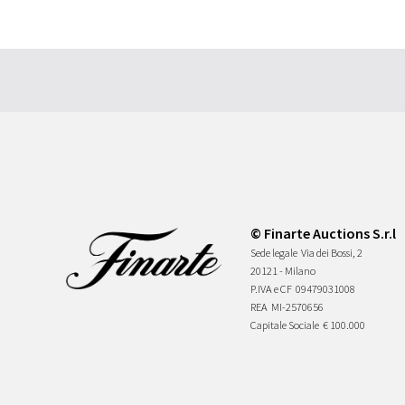
© Finarte Auctions S.r.l
Sede legale
Via dei Bossi, 2
20121 - Milano
P.IVA e CF
09479031008
REA
MI-2570656
Capitale Sociale
€ 100.000