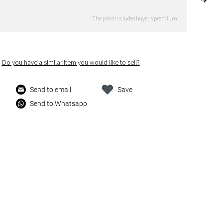
The price includes buyer's premium
Do you have a similar item you would like to sell?
Send to email
Save
Send to Whatsapp