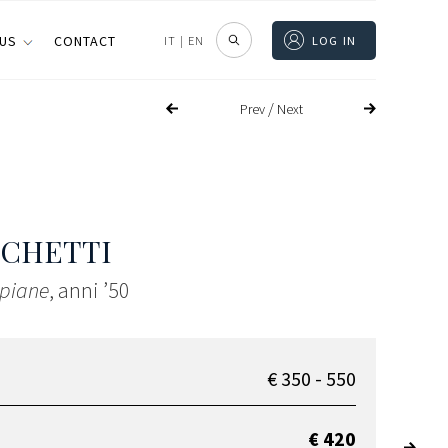
 US
CONTACT
IT
|
EN
LOG IN
/
Prev
Next
CCHETTI
opiane
, anni ’50
€ 350 - 550
€ 420