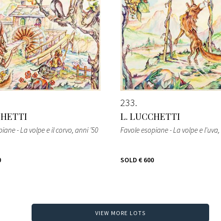
233
CHETTI
L. LUCCHETTI
iane - La volpe e il corvo
, anni ’50
Favole esopiane - La volpe e l'uva
,
0
SOLD
€ 600
VIEW MORE LOTS