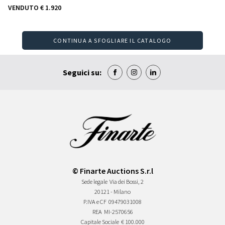
VENDUTO
€ 1.920
CONTINUA A SFOGLIARE IL CATALOGO
Seguici su:
© Finarte Auctions S.r.l
Sede legale
Via dei Bossi, 2
20121 - Milano
P.IVA e CF
09479031008
REA
MI-2570656
Capitale Sociale
€ 100.000