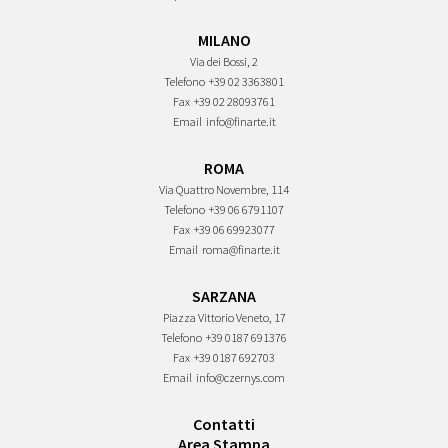
MILANO
Via dei Bossi, 2
Telefono
+39 02 3363801
Fax
+39 02 28093761
Email
info@finarte.it
ROMA
Via Quattro Novembre, 114
Telefono
+39 06 6791107
Fax
+39 06 69923077
Email
roma@finarte.it
SARZANA
Piazza Vittorio Veneto, 17
Telefono
+39 0187 691376
Fax
+39 0187 692703
Email
info@czernys.com
Contatti
Area Stampa