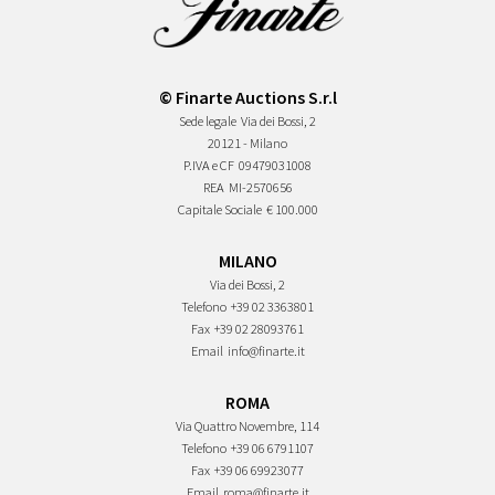
© Finarte Auctions S.r.l
Sede legale
Via dei Bossi, 2
20121 - Milano
P.IVA e CF
09479031008
REA
MI-2570656
Capitale Sociale
€ 100.000
MILANO
Via dei Bossi, 2
Telefono
+39 02 3363801
Fax
+39 02 28093761
Email
info@finarte.it
ROMA
Via Quattro Novembre, 114
Telefono
+39 06 6791107
Fax
+39 06 69923077
Email
roma@finarte.it