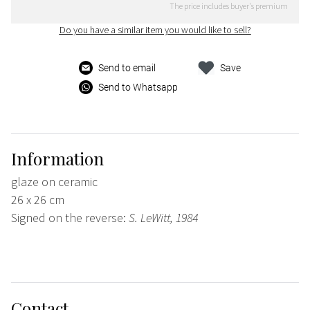
The price includes buyer's premium
Do you have a similar item you would like to sell?
Send to email
Save
Send to Whatsapp
Information
glaze on ceramic
26 x 26 cm
Signed on the reverse:
S. LeWitt, 1984
Contact