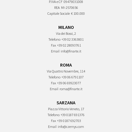
P.IVA e CF
09479031008
REA
MI-2570656
Capitale Sociale
€ 100.000
MILANO
Via dei Bossi, 2
Telefono
+39 02 3363801
Fax
+39 02 28093761
Email
info@finarte.it
ROMA
Via Quattro Novembre, 114
Telefono
+39 06 6791107
Fax
+39 06 69923077
Email
roma@finarte.it
SARZANA
Piazza Vittorio Veneto, 17
Telefono
+39 0187 691376
Fax
+39 0187 692703
Email
info@czernys.com