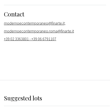
Contact
modernoecontemporaneo@finarte.it;
modernoecontemporaneo.roma@finarte.it
+39 02 3363801 - +39 06 6791107
Suggested lots