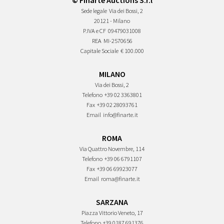
© Finarte Auctions S.r.l
Sede legale
Via dei Bossi, 2
20121 - Milano
P.IVA e CF
09479031008
REA
MI-2570656
Capitale Sociale
€ 100.000
MILANO
Via dei Bossi, 2
Telefono
+39 02 3363801
Fax
+39 02 28093761
Email
info@finarte.it
ROMA
Via Quattro Novembre, 114
Telefono
+39 06 6791107
Fax
+39 06 69923077
Email
roma@finarte.it
SARZANA
Piazza Vittorio Veneto, 17
Telefono
+39 0187 691376