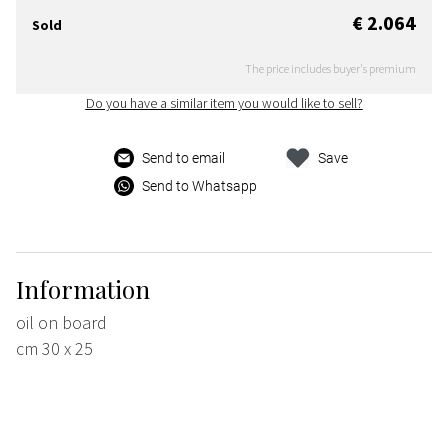
€ 2.064
Sold
The price includes buyer's premium
Do you have a similar item you would like to sell?
Send to email
Save
Send to Whatsapp
Information
oil on board
cm 30 x 25