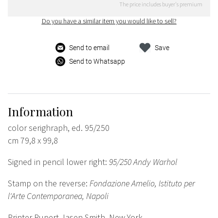
The price includes buyer's premium
Do you have a similar item you would like to sell?
Send to email
Save
Send to Whatsapp
Information
color serighraph, ed. 95/250
cm 79,8 x 99,8
Signed in pencil lower right:
95/250 Andy Warhol
Stamp on the reverse:
Fondazione Amelio, Istituto per
l'Arte Contemporanea, Napoli
Printer Rupert Jasen Smith, New York