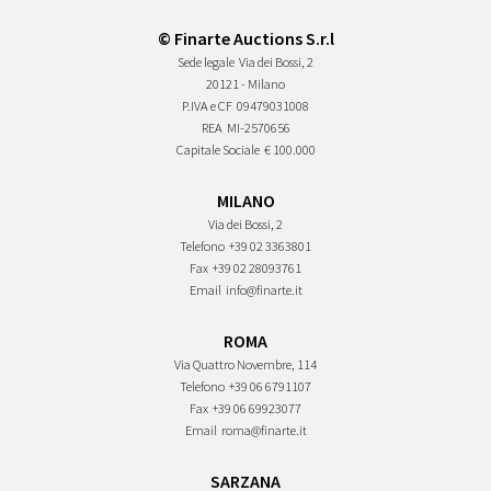
© Finarte Auctions S.r.l
Sede legale
Via dei Bossi, 2
20121 - Milano
P.IVA e CF
09479031008
REA
MI-2570656
Capitale Sociale
€ 100.000
MILANO
Via dei Bossi, 2
Telefono
+39 02 3363801
Fax
+39 02 28093761
Email
info@finarte.it
ROMA
Via Quattro Novembre, 114
Telefono
+39 06 6791107
Fax
+39 06 69923077
Email
roma@finarte.it
SARZANA