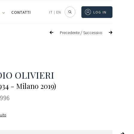
I
CONTATTI
IT
|
EN
LOG IN
/
Precedente
Successivo
IO OLIVIERI
34 - Milano 2019)
1996
guito