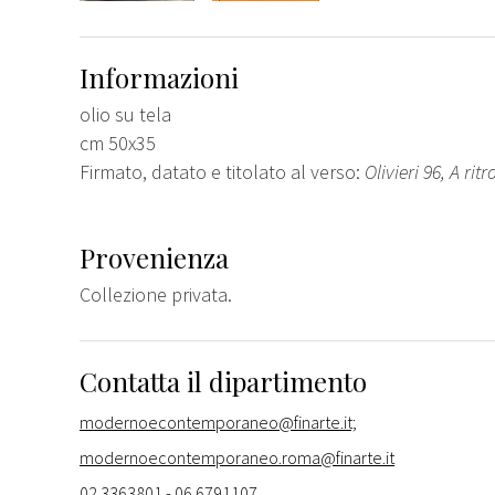
Informazioni
olio su tela
cm 50x35
Firmato, datato e titolato al verso:
Olivieri 96, A ritr
Provenienza
Collezione privata.
Contatta il dipartimento
modernoecontemporaneo@finarte.it;
modernoecontemporaneo.roma@finarte.it
02 3363801 - 06 6791107