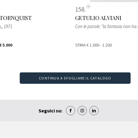
158
 TORNQUIST
GETULIO ALVIANI
o,
, 1971
Con le parole: "la fantasia non ha l
€ 5.000
STIMA
€ 1.000 - 1.200
CONTINUA A SFOGLIARE IL CATALOGO
Seguici su: