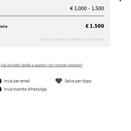
€ 1.000 - 1.500
€ 1.500
duto
I prezzi di vendita comprendono i diritti d'asta
Hai un lotto simile a questo che vorresti vendere?
Invia per email
Salva per dopo
Invia tramite WhatsApp