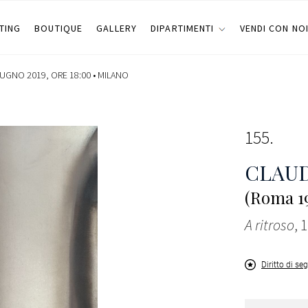
TING
BOUTIQUE
GALLERY
DIPARTIMENTI
VENDI CON NO
IUGNO 2019, ORE 18:00 •
MILANO
155
CLAUD
(Roma 19
A ritroso
, 
Diritto di se